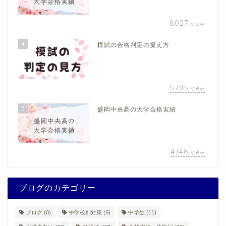
8027
view
4
模試の合格判定の捉え方
5795
view
5
盛岡中央高の大学合格実績
4748
view
ブログのカテゴリー
ブログ
(0)
中学校別対策
(6)
中学生
(11)