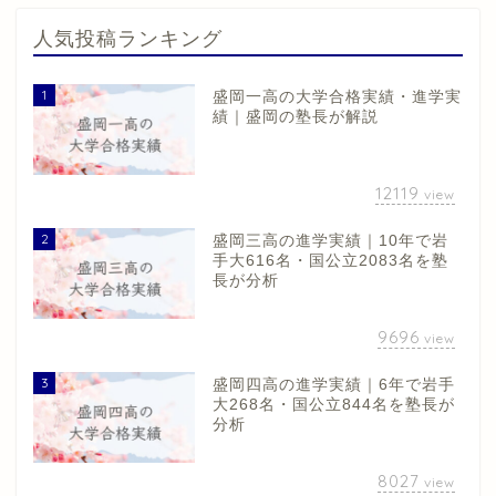
人気投稿ランキング
1
盛岡一高の大学合格実績・進学実
績｜盛岡の塾長が解説
12119
view
2
盛岡三高の進学実績｜10年で岩
手大616名・国公立2083名を塾
長が分析
9696
view
3
盛岡四高の進学実績｜6年で岩手
大268名・国公立844名を塾長が
分析
8027
view