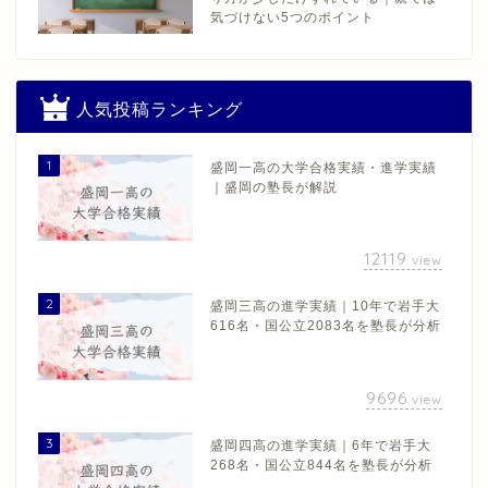
気づけない5つのポイント
人気投稿ランキング
1
盛岡一高の大学合格実績・進学実績
｜盛岡の塾長が解説
12119
view
2
盛岡三高の進学実績｜10年で岩手大
616名・国公立2083名を塾長が分析
9696
view
3
盛岡四高の進学実績｜6年で岩手大
268名・国公立844名を塾長が分析