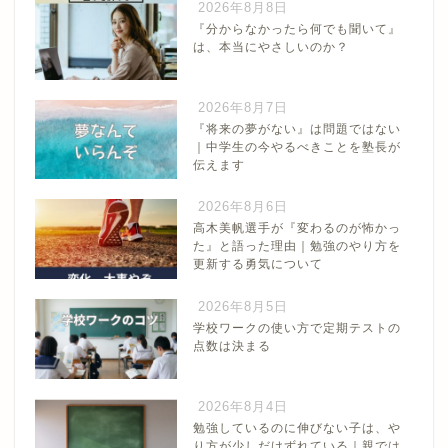
2026年8月8日
『分からなかったら何でも聞いて』
は、本当にやさしいのか？
2026年8月7日
『将来の夢がない』は問題ではない
｜中学生の今やるべきことを塾長が
伝えます
2026年8月6日
高木美帆選手が『変わるのが怖かっ
た』と語った理由｜勉強のやり方を
更新する勇気について
2026年8月5日
学校ワークの使い方で定期テストの
点数は決まる
2026年8月4日
勉強しているのに伸びない子は、や
り方が少しだけずれている｜親では