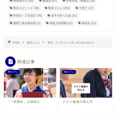
保護者向け
(60)
勉強法
(87)
合格実績・体験記
(16)
塾生エピソード
(49)
塾長コラム
(203)
子育て
(17)
学習法・三分設計
(75)
岩手大学への道
(21)
盛岡三高合格対策
(1)
高校入試情報
(21)
高校生
(11)
HOME
塾長コラム
塾長、３０年ぶりに思い出の地を訪れる
関連記事
塾長コラム
塾長コラム
「一所懸命」は技術だ
テスト勉強の考え方