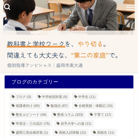
ブログのカテゴリー
ブログ
(0)
中学校別対策
(6)
中学生
(11)
保護者向け
(60)
勉強法
(87)
合格実績・体験記
(16)
塾生エピソード
(49)
塾長コラム
(203)
子育て
(17)
学習法・三分設計
(75)
岩手大学への道
(21)
盛岡三高合格対策
(1)
高校入試情報
(21)
高校生
(11)