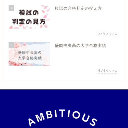
4
模試の合格判定の捉え方
5795
view
5
盛岡中央高の大学合格実績
4748
view