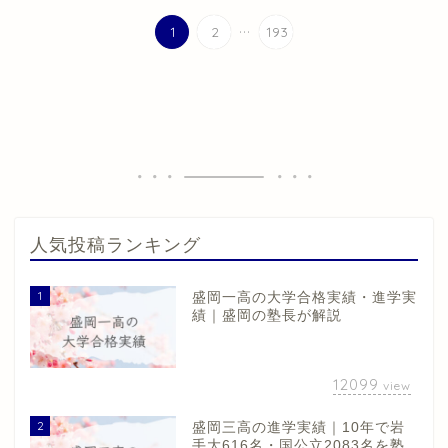
...
1
2
193
人気投稿ランキング
1
盛岡一高の大学合格実績・進学実
績｜盛岡の塾長が解説
12099
view
2
盛岡三高の進学実績｜10年で岩
手大616名・国公立2083名を塾