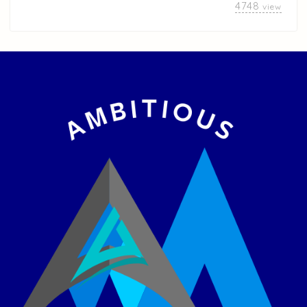
4748
view