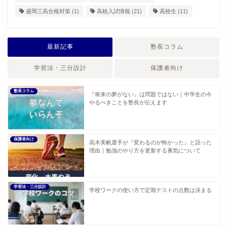
盛岡三高合格対策
(1)
高校入試情報
(21)
高校生
(11)
最新記事
塾長コラム
学習法・三分設計
保護者向け
塾長コラム
『将来の夢がない』は問題ではない｜中学生の今
やるべきことを塾長が伝えます
保護者向け
高木美帆選手が『変わるのが怖かった』と語った
理由｜勉強のやり方を更新する勇気について
学習法・三分設計
学校ワークの使い方で定期テストの点数は決まる