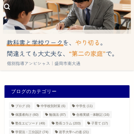
ブログのカテゴリー
ブログ
(0)
中学校別対策
(6)
中学生
(11)
保護者向け
(60)
勉強法
(87)
合格実績・体験記
(16)
塾生エピソード
(49)
塾長コラム
(203)
子育て
(17)
学習法・三分設計
(74)
岩手大学への道
(21)