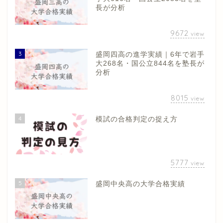
長が分析
9672
view
3
盛岡四高の進学実績｜6年で岩手
大268名・国公立844名を塾長が
分析
8015
view
4
模試の合格判定の捉え方
5777
view
5
盛岡中央高の大学合格実績