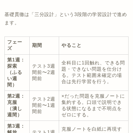
基礎貫徹は「三分設計」という3段階の学習設計で進め
ます。
フェー
期間
やること
ズ
第1週：
全科目に1回触れ、できる問
探索
テスト3週
題・できない問題を仕分け
（ふる
間前〜2週
る。テスト範囲未確定の場
い週
間前
合は先行学習を行う。
間）
第2週：
×だった問題を克服ノートに
テスト2週
克服
集約する。口頭で説明でき
間前〜1週
（潰し
る状態になるまで不明点を
間前
週間）
ゼロにする。
第3週：
克服ノートを白紙に再現す
解放
テスト1週