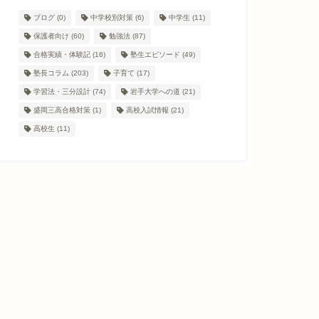
ブログ
(0)
中学校別対策
(6)
中学生
(11)
保護者向け
(60)
勉強法
(87)
合格実績・体験記
(16)
塾生エピソード
(49)
塾長コラム
(203)
子育て
(17)
学習法・三分設計
(74)
岩手大学への道
(21)
盛岡三高合格対策
(1)
高校入試情報
(21)
高校生
(11)