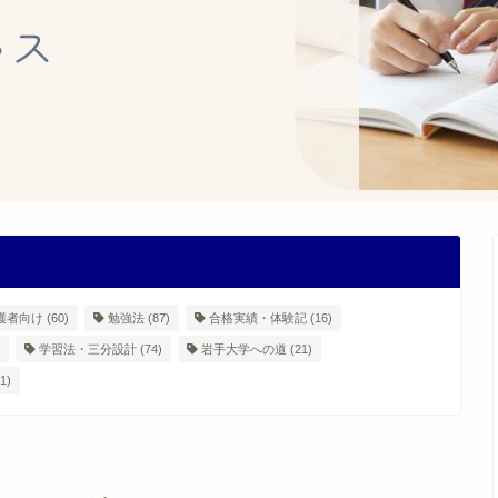
護者向け
(60)
勉強法
(87)
合格実績・体験記
(16)
学習法・三分設計
(74)
岩手大学への道
(21)
1)