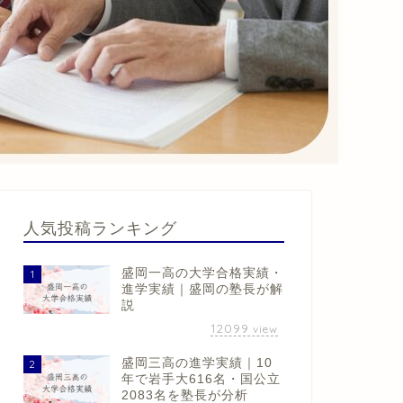
人気投稿ランキング
盛岡一高の大学合格実績・
1
進学実績｜盛岡の塾長が解
説
12099
view
盛岡三高の進学実績｜10
2
年で岩手大616名・国公立
2083名を塾長が分析