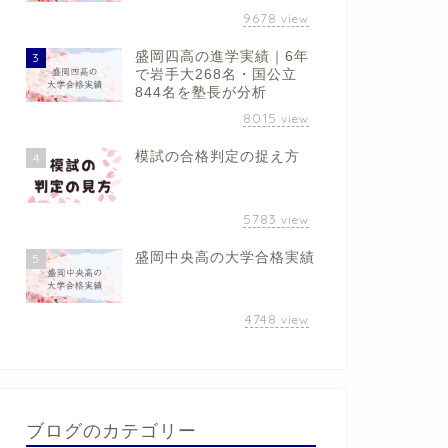
9678
view
盛岡四高の進学実績｜6年
3
で岩手大268名・国公立
844名を塾長が分析
8015
view
模試の合格判定の捉え方
4
5783
view
盛岡中央高の大学合格実績
5
4748
view
ブログのカテゴリー