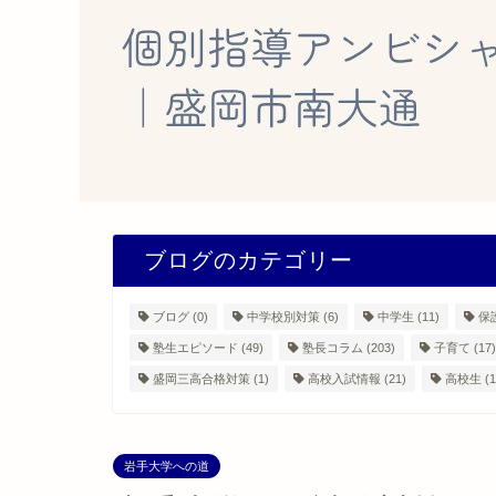
ブログのカテゴリー
ブログ
(0)
中学校別対策
(6)
中学生
(11)
保
塾生エピソード
(49)
塾長コラム
(203)
子育て
(17)
盛岡三高合格対策
(1)
高校入試情報
(21)
高校生
(1
岩手大学への道