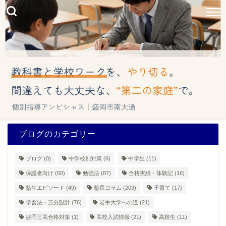
ブログのカテゴリー
ブログ
(0)
中学校別対策
(6)
中学生
(11)
保護者向け
(60)
勉強法
(87)
合格実績・体験記
(16)
塾生エピソード
(49)
塾長コラム
(203)
子育て
(17)
学習法・三分設計
(76)
岩手大学への道
(21)
盛岡三高合格対策
(1)
高校入試情報
(21)
高校生
(11)