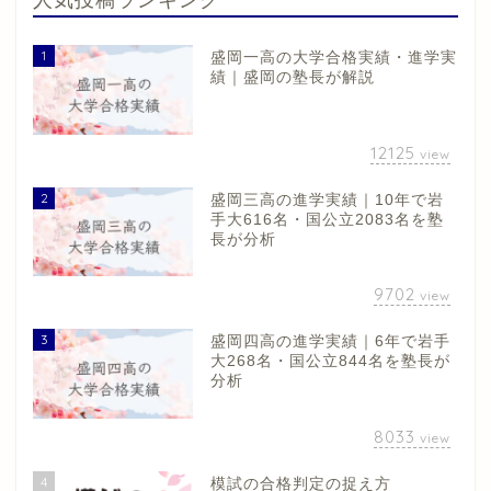
1
盛岡一高の大学合格実績・進学実
績｜盛岡の塾長が解説
12125
view
2
盛岡三高の進学実績｜10年で岩
手大616名・国公立2083名を塾
長が分析
9702
view
3
盛岡四高の進学実績｜6年で岩手
大268名・国公立844名を塾長が
分析
8033
view
4
模試の合格判定の捉え方