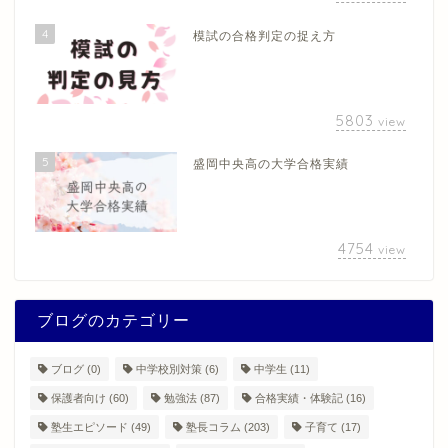
4
模試の合格判定の捉え方
5803
view
5
盛岡中央高の大学合格実績
4754
view
ブログのカテゴリー
ブログ
(0)
中学校別対策
(6)
中学生
(11)
保護者向け
(60)
勉強法
(87)
合格実績・体験記
(16)
塾生エピソード
(49)
塾長コラム
(203)
子育て
(17)