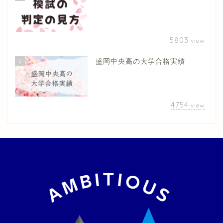
5803
view
5
盛岡中央高の大学合格実績
4754
view