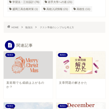
学習法・三分設計
(76)
岩手大学への道
(21)
盛岡三高合格対策
(1)
高校入試情報
(21)
高校生
(11)
HOME
勉強法
テスト準備のシンプルな考え方
関連記事
勉強法
勉強法
直前期でも成績は上がるの
文章問題の解きかた
か？
勉強法
勉強法