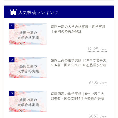
人気投稿ランキング
1
盛岡一高の大学合格実績・進学実績
｜盛岡の塾長が解説
12125
view
2
盛岡三高の進学実績｜10年で岩手大
616名・国公立2083名を塾長が分析
9702
view
3
盛岡四高の進学実績｜6年で岩手大
268名・国公立844名を塾長が分析
8033
view