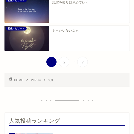
塾生エピソード
現実を知り目覚めていく
塾生エピソード
もったいないなぁ
...
1
2
7
HOME
2022年
9月
人気投稿ランキング