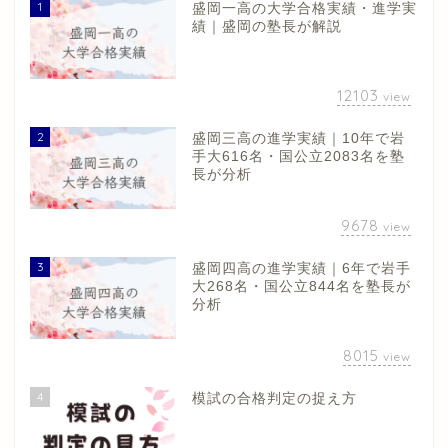
1
盛岡一高の大学合格実績・進学実
績｜盛岡の塾長が解説
12103
view
2
盛岡三高の進学実績｜10年で岩
手大616名・国公立2083名を塾
長が分析
9678
view
3
盛岡四高の進学実績｜6年で岩手
大268名・国公立844名を塾長が
分析
8015
view
4
模試の合格判定の捉え方