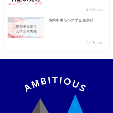
5789
view
5
盛岡中央高の大学合格実績
4748
view