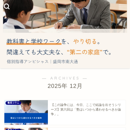
― ARCHIVES ―
2025年 12月
塾長コラム
【この論争には、今日、ここで結論を出そうシリ
ーズ】第六回は「塾はいつから通わせるべきか論
争」。