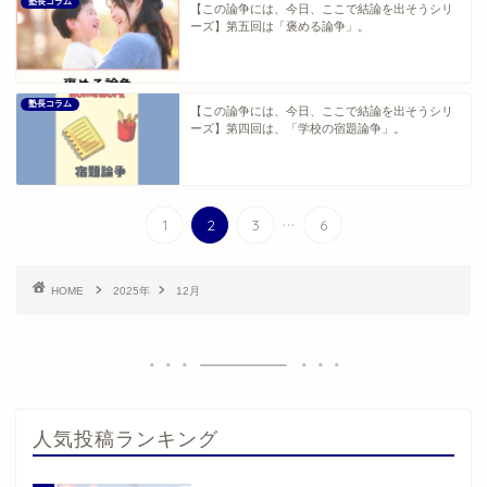
塾長コラム
【この論争には、今日、ここで結論を出そうシリ
ーズ】第五回は「褒める論争」。
塾長コラム
【この論争には、今日、ここで結論を出そうシリ
ーズ】第四回は、「学校の宿題論争」。
...
1
2
3
6
HOME
2025年
12月
人気投稿ランキング