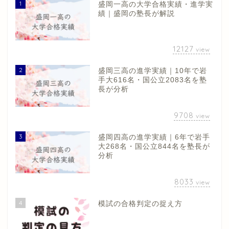
1
盛岡一高の大学合格実績・進学実
績｜盛岡の塾長が解説
12127
view
2
盛岡三高の進学実績｜10年で岩
手大616名・国公立2083名を塾
長が分析
9708
view
3
盛岡四高の進学実績｜6年で岩手
大268名・国公立844名を塾長が
分析
8033
view
4
模試の合格判定の捉え方