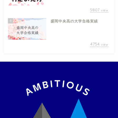
5807
view
5
盛岡中央高の大学合格実績
4754
view