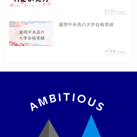
5795
view
5
盛岡中央高の大学合格実績
4748
view