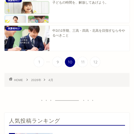
保護者向け
子どもの時間を、解放してあげよう。
保護者向け
中2の1学期、三高・四高・北高を目指すなら今や
るべきこと
...
1
9
10
11
12
HOME
2026年
4月
人気投稿ランキング