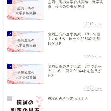
1
盛岡一高の大学合格実績・進学実
績｜盛岡の塾長が解説
12119
view
2
盛岡三高の進学実績｜10年で岩
手大616名・国公立2083名を塾
長が分析
9696
view
3
盛岡四高の進学実績｜6年で岩手
大268名・国公立844名を塾長が
分析
8027
view
4
模試の合格判定の捉え方