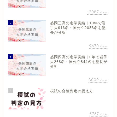
12087
view
2
盛岡三高の進学実績｜10年で岩
手大616名・国公立2083名を塾
長が分析
9670
view
3
盛岡四高の進学実績｜6年で岩手
大268名・国公立844名を塾長が
分析
8009
view
4
模試の合格判定の捉え方
5767
view