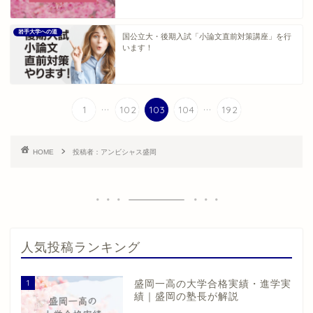
岩手大学への道
国公立大・後期入試「小論文直前対策講座」を行
います！
...
...
1
102
103
104
192
HOME
投稿者：アンビシャス盛岡
人気投稿ランキング
1
盛岡一高の大学合格実績・進学実
績｜盛岡の塾長が解説