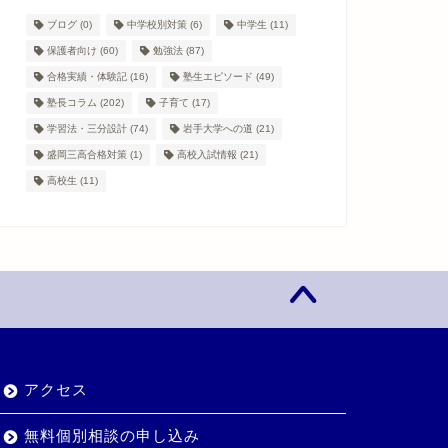
ブログ
(0)
中学校別対策
(6)
中学生
(11)
保護者向け
(60)
勉強法
(87)
合格実績・体験記
(16)
塾生エピソード
(49)
塾長コラム
(202)
子育て
(17)
学習法・三分設計
(74)
岩手大学への道
(21)
盛岡三高合格対策
(1)
高校入試情報
(21)
高校生
(11)
アクセス
無料個別相談の申し込み