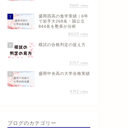
9665
view
盛岡四高の進学実績｜6年
3
で岩手大268名・国公立
844名を塾長が分析
8005
view
模試の合格判定の捉え方
4
5757
view
盛岡中央高の大学合格実績
5
4742
view
ブログのカテゴリー