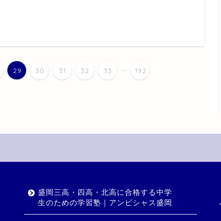
...
29
30
31
32
33
192
盛岡三高・四高・北高に合格する中学
生のための学習塾｜アンビシャス盛岡