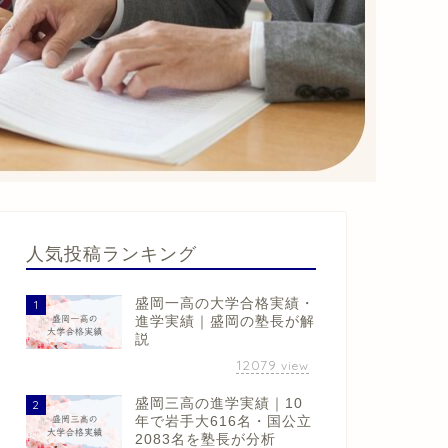
人気投稿ランキング
盛岡一高の大学合格実績・
1
進学実績｜盛岡の塾長が解
説
12079
view
盛岡三高の進学実績｜10
2
年で岩手大616名・国公立
2083名を塾長が分析