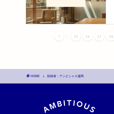
...
1
25
26
27
28
HOME
投稿者：アンビシャス盛岡