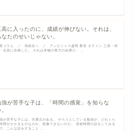
三高に入ったのに、成績が伸びない。それは、
あなたのせいじゃない。
長コラム ／ 高校生へ ／ アンビシャス盛岡 塾長 タテイシ 三高・四
・北高に合格した。 それは本物の努力の結果だ。 …
勉強が苦手な子は、「時間の感覚」を知らな
い。
強が苦手な子には、共通点がある。 やろうとしている勉強が、どれくら
時間がかかるものなのか、想像できないのだ。 登校時間の話をしてみる
で、こんな話をすること …