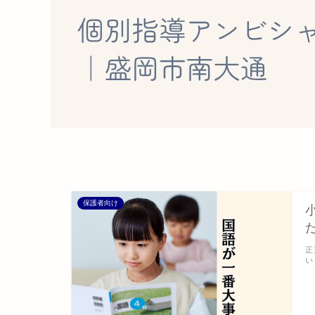
保護者向け
正
い