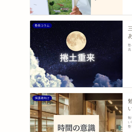
塾長コラム
塾
高
保護者向け
勉
い
塾