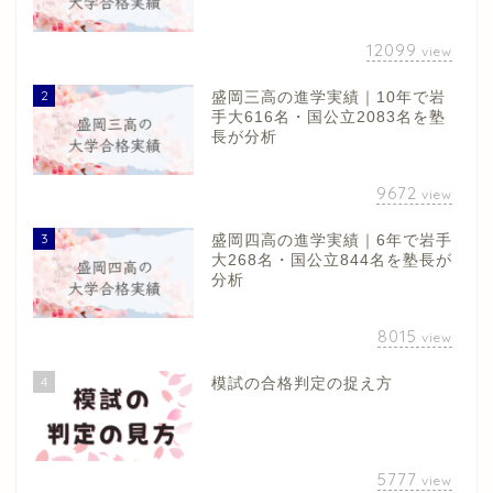
12099
view
2
盛岡三高の進学実績｜10年で岩
手大616名・国公立2083名を塾
長が分析
9672
view
3
盛岡四高の進学実績｜6年で岩手
大268名・国公立844名を塾長が
分析
8015
view
4
模試の合格判定の捉え方
5777
view