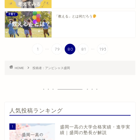
子育て
「教える」とは何だろう
...
...
1
79
80
81
193
HOME
投稿者：アンビシャス盛岡
人気投稿ランキング
1
盛岡一高の大学合格実績・進学実
績｜盛岡の塾長が解説