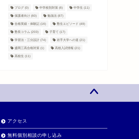
ブログ
(0)
中学校別対策
(6)
中学生
(11)
保護者向け
(60)
勉強法
(87)
合格実績・体験記
(16)
塾生エピソード
(49)
塾長コラム
(203)
子育て
(17)
学習法・三分設計
(74)
岩手大学への道
(21)
盛岡三高合格対策
(1)
高校入試情報
(21)
高校生
(11)
アクセス
無料個別相談の申し込み