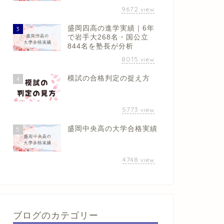
9672
view
盛岡四高の進学実績｜6年
3
で岩手大268名・国公立
844名を塾長が分析
8015
view
模試の合格判定の捉え方
4
5773
view
盛岡中央高の大学合格実績
5
4748
view
ブログのカテゴリー