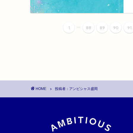
...
1
88
89
90
91
HOME
投稿者：アンビシャス盛岡