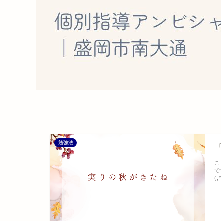
勉強法
こ
で
(