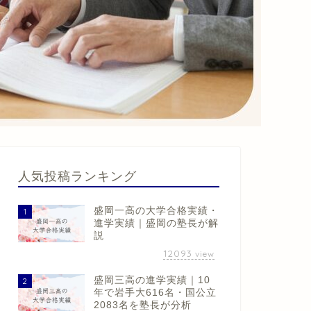
人気投稿ランキング
盛岡一高の大学合格実績・
1
進学実績｜盛岡の塾長が解
説
12093
view
盛岡三高の進学実績｜10
2
年で岩手大616名・国公立
2083名を塾長が分析