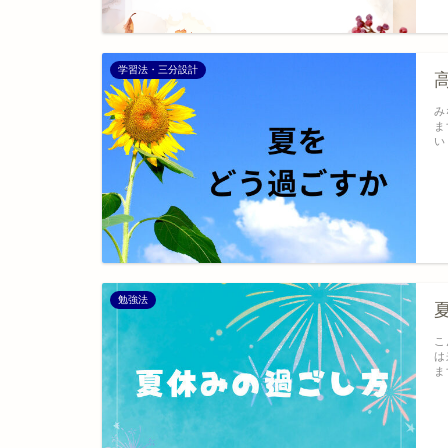
学習法・三分設計
み
ま
い
勉強法
こ
は
ま