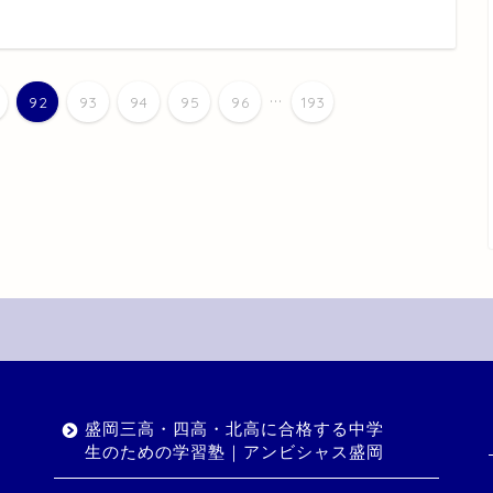
...
92
93
94
95
96
193
盛岡三高・四高・北高に合格する中学
生のための学習塾｜アンビシャス盛岡