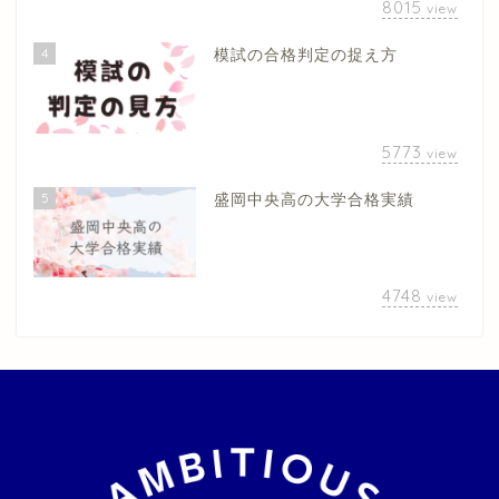
8015
view
4
模試の合格判定の捉え方
5773
view
5
盛岡中央高の大学合格実績
4748
view