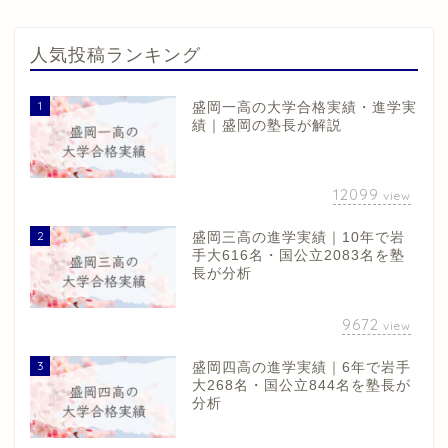
人気投稿ランキング
1
盛岡一高の大学合格実績・進学実
績｜盛岡の塾長が解説
12099
view
2
盛岡三高の進学実績｜10年で岩
手大616名・国公立2083名を塾
長が分析
9672
view
3
盛岡四高の進学実績｜6年で岩手
大268名・国公立844名を塾長が
分析