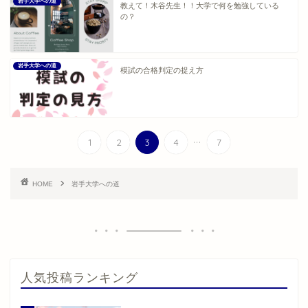
岩手大学への道
教えて！木谷先生！！大学で何を勉強している
の？
岩手大学への道
模試の合格判定の捉え方
...
1
2
3
4
7
HOME
岩手大学への道
人気投稿ランキング