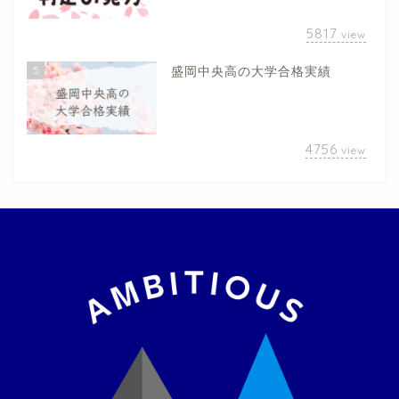
5817
view
5
盛岡中央高の大学合格実績
4756
view