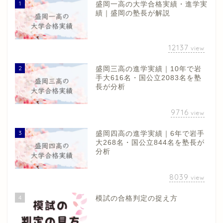
1
盛岡一高の大学合格実績・進学実
績｜盛岡の塾長が解説
12137
view
2
盛岡三高の進学実績｜10年で岩
手大616名・国公立2083名を塾
長が分析
9716
view
3
盛岡四高の進学実績｜6年で岩手
大268名・国公立844名を塾長が
分析
8039
view
4
模試の合格判定の捉え方