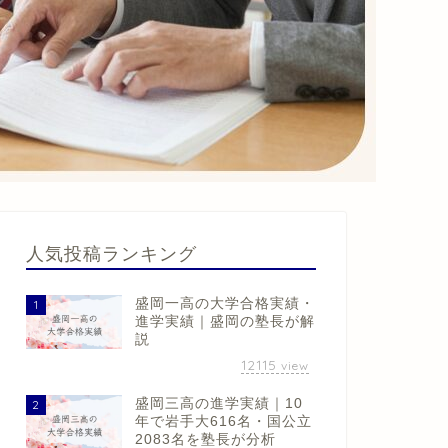
人気投稿ランキング
盛岡一高の大学合格実績・
1
進学実績｜盛岡の塾長が解
説
12115
view
盛岡三高の進学実績｜10
2
年で岩手大616名・国公立
2083名を塾長が分析