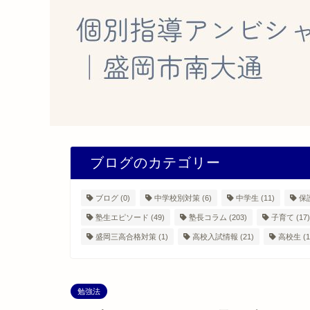
ブログのカテゴリー
ブログ
(0)
中学校別対策
(6)
中学生
(11)
保
塾生エピソード
(49)
塾長コラム
(203)
子育て
(17)
盛岡三高合格対策
(1)
高校入試情報
(21)
高校生
(1
勉強法