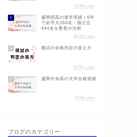
9696
view
盛岡四高の進学実績｜6年
3
で岩手大268名・国公立
844名を塾長が分析
8023
view
模試の合格判定の捉え方
4
5795
view
盛岡中央高の大学合格実績
5
4748
view
ブログのカテゴリー