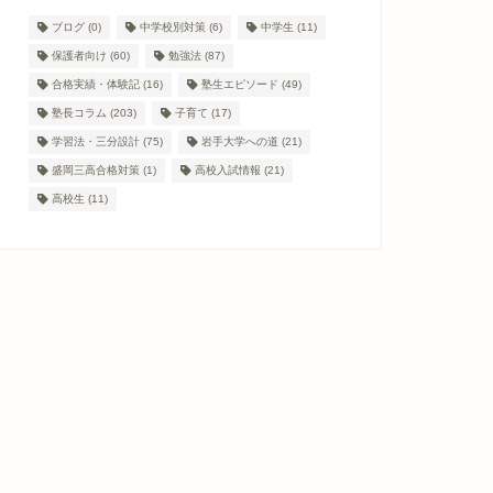
ブログ
(0)
中学校別対策
(6)
中学生
(11)
保護者向け
(60)
勉強法
(87)
合格実績・体験記
(16)
塾生エピソード
(49)
塾長コラム
(203)
子育て
(17)
学習法・三分設計
(75)
岩手大学への道
(21)
盛岡三高合格対策
(1)
高校入試情報
(21)
高校生
(11)