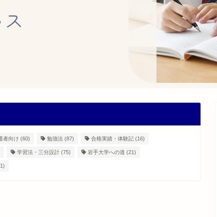
護者向け
(60)
勉強法
(87)
合格実績・体験記
(16)
学習法・三分設計
(75)
岩手大学への道
(21)
1)