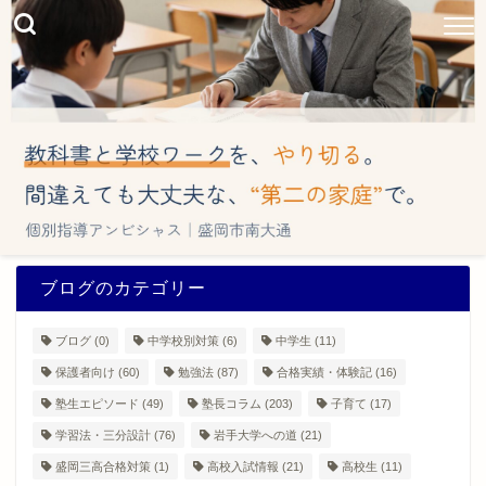
ブログのカテゴリー
ブログ
(0)
中学校別対策
(6)
中学生
(11)
保護者向け
(60)
勉強法
(87)
合格実績・体験記
(16)
塾生エピソード
(49)
塾長コラム
(203)
子育て
(17)
学習法・三分設計
(76)
岩手大学への道
(21)
盛岡三高合格対策
(1)
高校入試情報
(21)
高校生
(11)