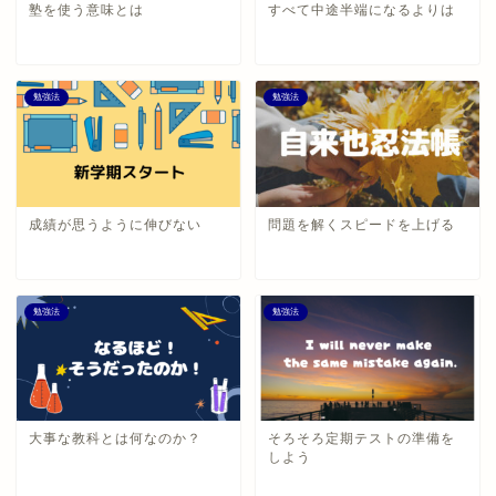
塾を使う意味とは
すべて中途半端になるよりは
勉強法
勉強法
成績が思うように伸びない
問題を解くスピードを上げる
勉強法
勉強法
大事な教科とは何なのか？
そろそろ定期テストの準備を
しよう