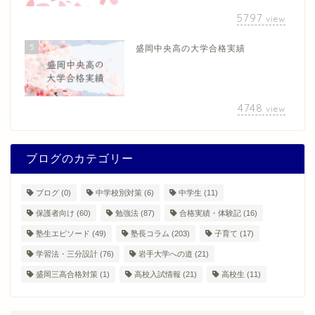
5797
view
5
盛岡中央高の大学合格実績
4748
view
ブログのカテゴリー
ブログ
(0)
中学校別対策
(6)
中学生
(11)
保護者向け
(60)
勉強法
(87)
合格実績・体験記
(16)
塾生エピソード
(49)
塾長コラム
(203)
子育て
(17)
学習法・三分設計
(76)
岩手大学への道
(21)
盛岡三高合格対策
(1)
高校入試情報
(21)
高校生
(11)