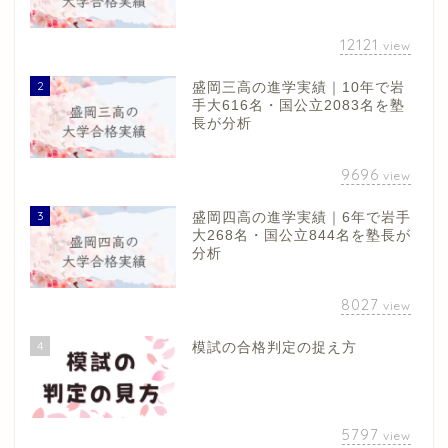
12121
view
2
盛岡三高の進学実績｜10年で岩
手大616名・国公立2083名を塾
長が分析
9696
view
3
盛岡四高の進学実績｜6年で岩手
大268名・国公立844名を塾長が
分析
8027
view
4
模試の合格判定の捉え方
5797
view