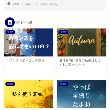
HOME
勉強法
やる気に頼るな
関連記事
勉強法
勉強法
バランスを崩すことの効用
夏休み明け以降の勉強はどう
すれば良いのか？
勉強法
勉強法