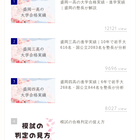
1
盛岡一高の大学合格実績・進学実績
｜盛岡の塾長が解説
12121
view
2
盛岡三高の進学実績｜10年で岩手大
616名・国公立2083名を塾長が分析
9696
view
3
盛岡四高の進学実績｜6年で岩手大
268名・国公立844名を塾長が分析
8027
view
4
模試の合格判定の捉え方