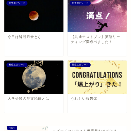
塾生エピソード
塾生エピソード
今日は皆既月食とな
【共通テストプレ】英語リー
ディング満点出ました！
塾生エピソード
塾生エピソード
大学受験の英文読解とは
うれしい報告②
スピーチコンテスト優秀賞おめでとう！