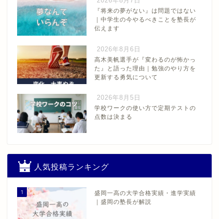
2026年8月7日
『将来の夢がない』は問題ではない
｜中学生の今やるべきことを塾長が
伝えます
2026年8月6日
高木美帆選手が『変わるのが怖かっ
た』と語った理由｜勉強のやり方を
更新する勇気について
2026年8月5日
学校ワークの使い方で定期テストの
点数は決まる
人気投稿ランキング
1
盛岡一高の大学合格実績・進学実績
｜盛岡の塾長が解説