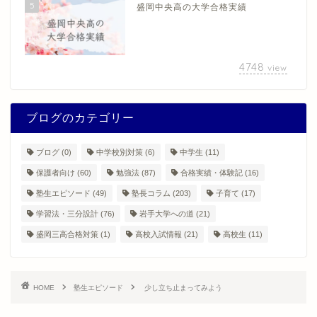
5
盛岡中央高の大学合格実績
4748
view
ブログのカテゴリー
ブログ
(0)
中学校別対策
(6)
中学生
(11)
保護者向け
(60)
勉強法
(87)
合格実績・体験記
(16)
塾生エピソード
(49)
塾長コラム
(203)
子育て
(17)
学習法・三分設計
(76)
岩手大学への道
(21)
盛岡三高合格対策
(1)
高校入試情報
(21)
高校生
(11)
HOME
塾生エピソード
少し立ち止まってみよう