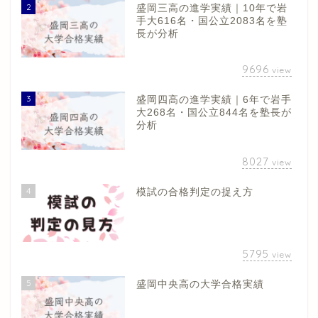
2
盛岡三高の進学実績｜10年で岩
手大616名・国公立2083名を塾
長が分析
9696
view
3
盛岡四高の進学実績｜6年で岩手
大268名・国公立844名を塾長が
分析
8027
view
4
模試の合格判定の捉え方
5795
view
5
盛岡中央高の大学合格実績