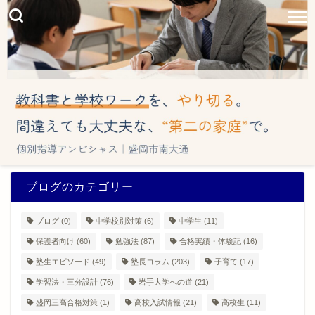
ブログのカテゴリー
ブログ
(0)
中学校別対策
(6)
中学生
(11)
保護者向け
(60)
勉強法
(87)
合格実績・体験記
(16)
塾生エピソード
(49)
塾長コラム
(203)
子育て
(17)
学習法・三分設計
(76)
岩手大学への道
(21)
盛岡三高合格対策
(1)
高校入試情報
(21)
高校生
(11)