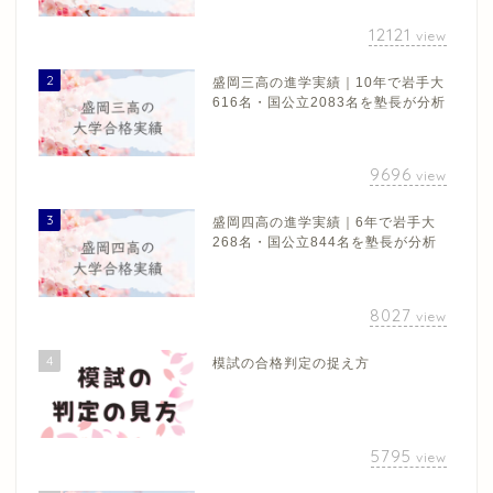
12121
view
2
盛岡三高の進学実績｜10年で岩手大
616名・国公立2083名を塾長が分析
9696
view
3
盛岡四高の進学実績｜6年で岩手大
268名・国公立844名を塾長が分析
8027
view
4
模試の合格判定の捉え方
5795
view