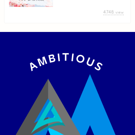
4748
view