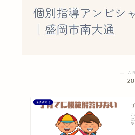
― A
2
保護者向け
こ
は
受