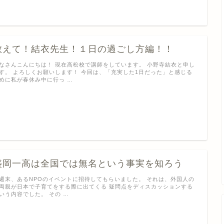
教えて！結衣先生！１日の過ごし方編！！
なさんこんにちは！ 現在高松校で講師をしています。 小野寺結衣と申し
す。 よろしくお願いします！ 今回は、「充実した1日だった」と感じる
めに私が春休み中に行っ …
盛岡一高は全国では無名という事実を知ろう
週末、あるNPOのイベントに招待してもらいました。 それは、外国人の
両親が日本で子育てをする際に出てくる 疑問点をディスカッションする
いう内容でした。 その …