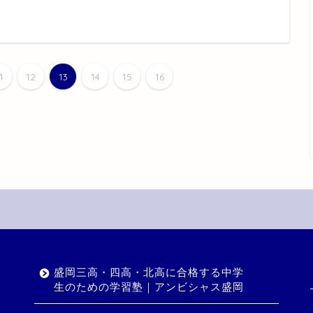
1
12
13
14
15
16
盛岡三高・四高・北高に合格する中学
生のための学習塾｜アンビシャス盛岡