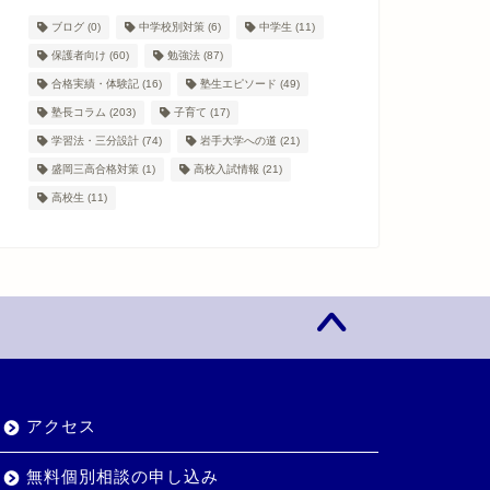
ブログ
(0)
中学校別対策
(6)
中学生
(11)
保護者向け
(60)
勉強法
(87)
合格実績・体験記
(16)
塾生エピソード
(49)
塾長コラム
(203)
子育て
(17)
学習法・三分設計
(74)
岩手大学への道
(21)
盛岡三高合格対策
(1)
高校入試情報
(21)
高校生
(11)
アクセス
無料個別相談の申し込み