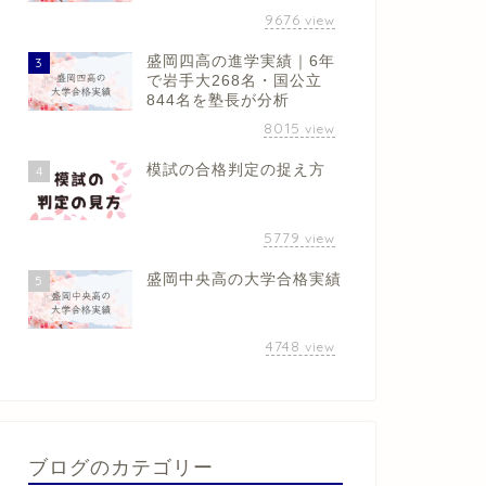
9676
view
盛岡四高の進学実績｜6年
3
で岩手大268名・国公立
844名を塾長が分析
8015
view
模試の合格判定の捉え方
4
5779
view
盛岡中央高の大学合格実績
5
4748
view
ブログのカテゴリー