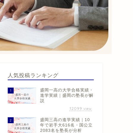
人気投稿ランキング
盛岡一高の大学合格実績・
1
進学実績｜盛岡の塾長が解
説
12099
view
盛岡三高の進学実績｜10
2
年で岩手大616名・国公立
2083名を塾長が分析