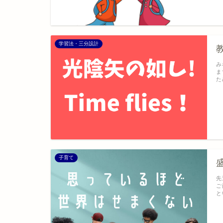
学習法・三分設計
み
ま
た
子育て
先
ご
と