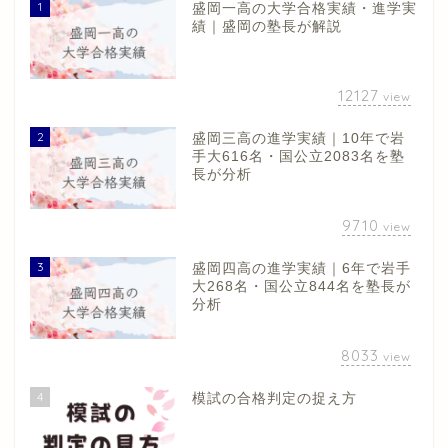
1
盛岡一高の大学合格実績・進学実
績｜盛岡の塾長が解説
12127
view
2
盛岡三高の進学実績｜10年で岩
手大616名・国公立2083名を塾
長が分析
9710
view
3
盛岡四高の進学実績｜6年で岩手
大268名・国公立844名を塾長が
分析
8033
view
4
模試の合格判定の捉え方