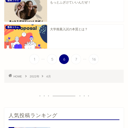
塾長コラム
もっとふざけていいんだぜ！
塾長コラム
大学推薦入試の本質とは？
...
...
1
5
6
7
16
HOME
2022年
4月
人気投稿ランキング