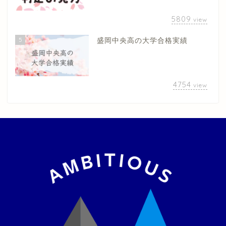
5809
view
5
盛岡中央高の大学合格実績
4754
view