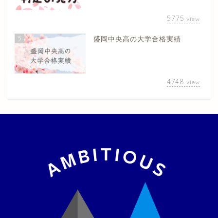
5775
view
5
盛岡中央高の大学合格実績
4748
view