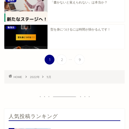
勉強法
「書かないと覚えられない」は本当か？
勉強法
型を身につけるには時間が掛かるんです！
...
1
2
9
HOME
2022年
5月
人気投稿ランキング