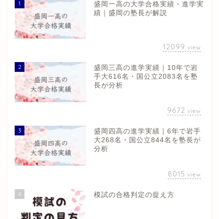
1
盛岡一高の大学合格実績・進学実
績｜盛岡の塾長が解説
12099
view
2
盛岡三高の進学実績｜10年で岩
手大616名・国公立2083名を塾
長が分析
9672
view
3
盛岡四高の進学実績｜6年で岩手
大268名・国公立844名を塾長が
分析
8015
view
4
模試の合格判定の捉え方