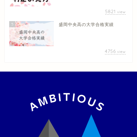
5821
view
5
盛岡中央高の大学合格実績
4756
view