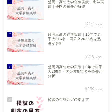
1
盛岡一高の大学合格実績・進学実
績｜盛岡の塾長が解説
12141
view
2
盛岡三高の進学実績｜10年で岩
手大616名・国公立2083名を塾
長が分析
9718
view
3
盛岡四高の進学実績｜6年で岩手
大268名・国公立844名を塾長が
分析
8039
view
4
模試の合格判定の捉え方