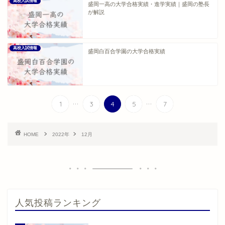
高校入試情報
盛岡一高の大学合格実績・進学実績｜盛岡の塾長
が解説
高校入試情報
盛岡白百合学園の大学合格実績
...
...
1
3
4
5
7
HOME
2022年
12月
人気投稿ランキング