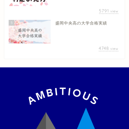
5791
view
5
盛岡中央高の大学合格実績
4748
view