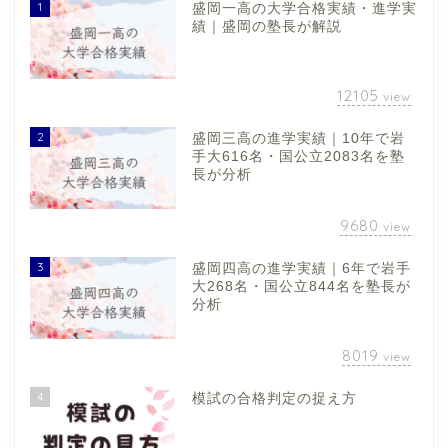
1
盛岡一高の大学合格実績・進学実
績｜盛岡の塾長が解説
12105
view
2
盛岡三高の進学実績｜10年で岩
手大616名・国公立2083名を塾
長が分析
9680
view
3
盛岡四高の進学実績｜6年で岩手
大268名・国公立844名を塾長が
分析
8019
view
4
模試の合格判定の捉え方