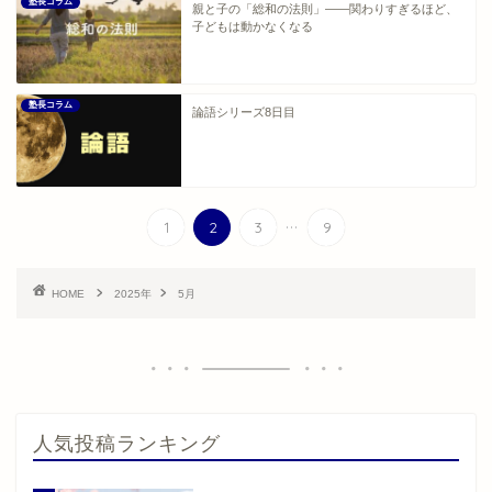
塾長コラム
親と子の「総和の法則」――関わりすぎるほど、
子どもは動かなくなる
塾長コラム
論語シリーズ8日目
...
1
2
3
9
HOME
2025年
5月
人気投稿ランキング