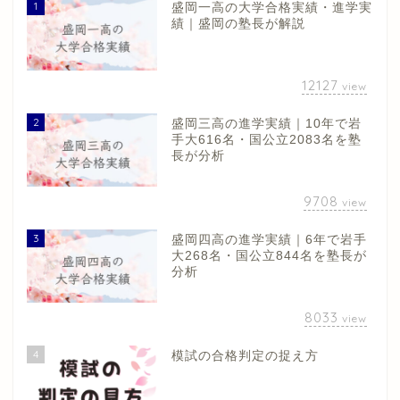
1
盛岡一高の大学合格実績・進学実
績｜盛岡の塾長が解説
12127
view
2
盛岡三高の進学実績｜10年で岩
手大616名・国公立2083名を塾
長が分析
9708
view
3
盛岡四高の進学実績｜6年で岩手
大268名・国公立844名を塾長が
分析
8033
view
4
模試の合格判定の捉え方