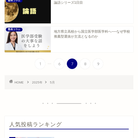
塾長コラム
論語シリーズ1日目
塾長コラム
地方県立高校から国立医学部医学科へ──なぜ学校
推薦型選抜が主流となるのか
...
1
6
7
8
9
HOME
2025年
5月
人気投稿ランキング