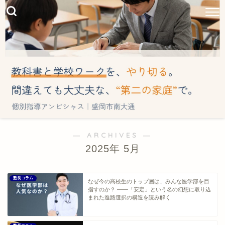
― ARCHIVES ―
2025年 5月
塾長コラム
なぜ今の高校生のトップ層は、みんな医学部を目
指すのか？ ――「安定」という名の幻想に取り込
まれた進路選択の構造を読み解く