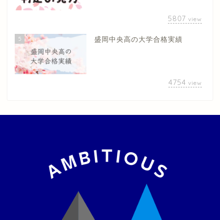
5807
view
5
盛岡中央高の大学合格実績
4754
view