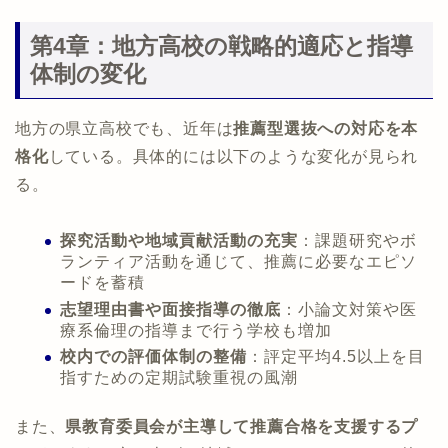
第4章：地方高校の戦略的適応と指導
体制の変化
地方の県立高校でも、近年は
推薦型選抜への対応を本
格化
している。具体的には以下のような変化が見られ
る。
探究活動や地域貢献活動の充実
：課題研究やボ
ランティア活動を通じて、推薦に必要なエピソ
ードを蓄積
志望理由書や面接指導の徹底
：小論文対策や医
療系倫理の指導まで行う学校も増加
校内での評価体制の整備
：評定平均4.5以上を目
指すための定期試験重視の風潮
また、
県教育委員会が主導して推薦合格を支援するプ