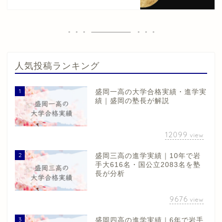
人気投稿ランキング
1
盛岡一高の大学合格実績・進学実
績｜盛岡の塾長が解説
12099
view
2
盛岡三高の進学実績｜10年で岩
手大616名・国公立2083名を塾
長が分析
9676
view
3
盛岡四高の進学実績｜6年で岩手