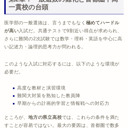
一貫校の台頭
医学部の一般選抜は、言うまでもなく
極めてハードル
が高い
入試だ。共通テストで9割近い得点が求められ、
さらに難関の2次試験では数学・理科・英語を中心に高
い記述力・論理的思考力が問われる。
このような入試に対応するには、以下のような環境が
必要だ。
高度な教材と演習環境
難関大対策を熟知した教員陣
早期からの計画的学習と情報戦への対応力
ところが、
地方の県立高校
では、これらの条件を満た
すことが容易ではない
。最大の要因は、首都圏で数多