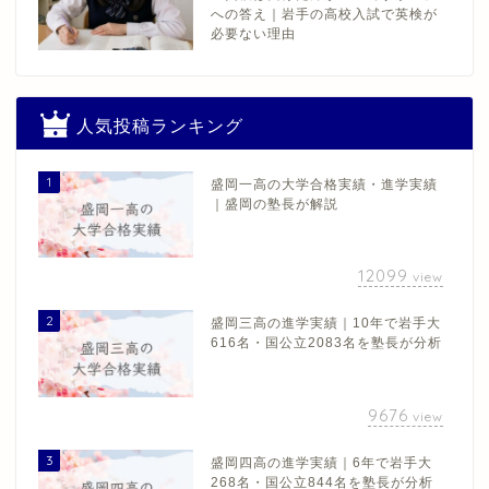
への答え｜岩手の高校入試で英検が
必要ない理由
人気投稿ランキング
1
盛岡一高の大学合格実績・進学実績
｜盛岡の塾長が解説
12099
view
2
盛岡三高の進学実績｜10年で岩手大
616名・国公立2083名を塾長が分析
9676
view
3
盛岡四高の進学実績｜6年で岩手大
268名・国公立844名を塾長が分析