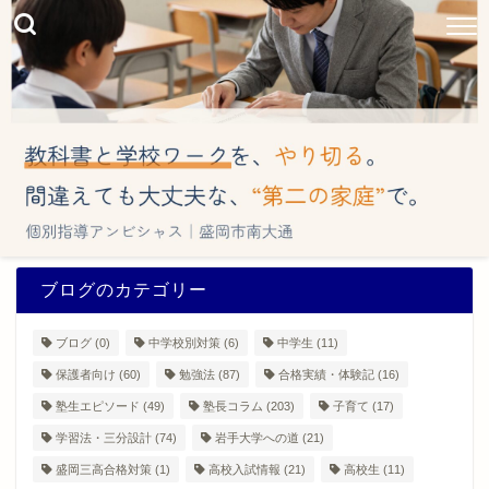
ブログのカテゴリー
ブログ
(0)
中学校別対策
(6)
中学生
(11)
保護者向け
(60)
勉強法
(87)
合格実績・体験記
(16)
塾生エピソード
(49)
塾長コラム
(203)
子育て
(17)
学習法・三分設計
(74)
岩手大学への道
(21)
盛岡三高合格対策
(1)
高校入試情報
(21)
高校生
(11)