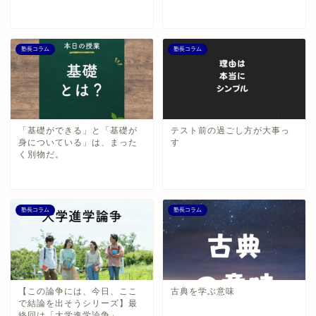
塾長コラム
塾長コラム
「基礎ができる」と「基礎が
テスト前の過ごし方が大事っ
身についている」は、まった
す
く別物だ。
塾長コラム
塾長コラム
【この論争には、今日、ここ
古典を学ぶ意味
で結論を出そうシリーズ】最
終回は「大学進学論争」 。