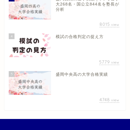
大268名・国公立844名を塾長が
分析
8015
view
4
模試の合格判定の捉え方
5779
view
5
盛岡中央高の大学合格実績
4748
view