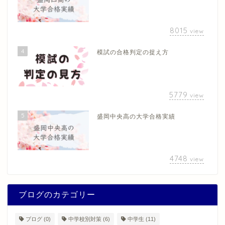
8015
view
4
模試の合格判定の捉え方
5779
view
5
盛岡中央高の大学合格実績
4748
view
ブログのカテゴリー
ブログ
(0)
中学校別対策
(6)
中学生
(11)