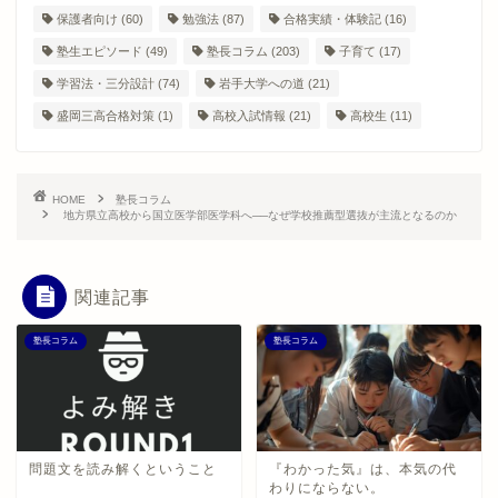
保護者向け
(60)
勉強法
(87)
合格実績・体験記
(16)
塾生エピソード
(49)
塾長コラム
(203)
子育て
(17)
学習法・三分設計
(74)
岩手大学への道
(21)
盛岡三高合格対策
(1)
高校入試情報
(21)
高校生
(11)
HOME
塾長コラム
地方県立高校から国立医学部医学科へ──なぜ学校推薦型選抜が主流となるのか
関連記事
塾長コラム
塾長コラム
問題文を読み解くということ
『わかった気』は、本気の代
わりにならない。