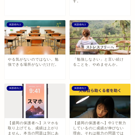
す。
保護者向け
保護者向け
やる気がないのではない。勉
「勉強しなさい」と言い続け
強できる場所がないだけだ。
ることを、やめませんか。
保護者向け
保護者向け
【盛岡の保護者へ】スマホを
【盛岡の保護者へ】中1で努力
取り上げても、成績は上がり
しているのに成績が伸びない
ません。本当の問題は別にあ
理由。それは能力の問題では