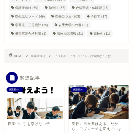
保護者向け
(60)
勉強法
(87)
合格実績・体験記
(16)
塾生エピソード
(49)
塾長コラム
(203)
子育て
(17)
学習法・三分設計
(75)
岩手大学への道
(21)
盛岡三高合格対策
(1)
高校入試情報
(21)
高校生
(11)
HOME
保護者向け
「うちの子に合っている」は危険なことば
関連記事
保護者向け
保護者向け
授業中に手を挙げない子
受験に男女差はある。だか
ら、アプローチを変えていま