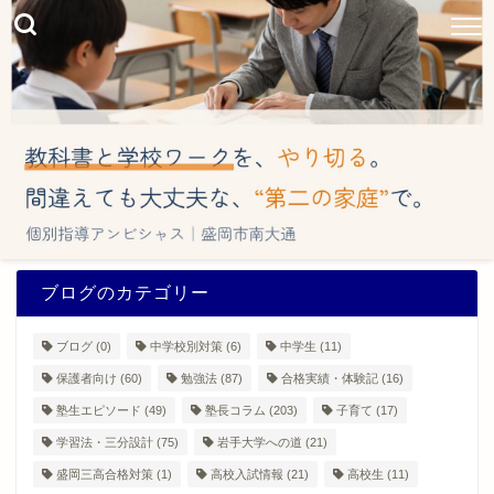
ブログのカテゴリー
ブログ
(0)
中学校別対策
(6)
中学生
(11)
保護者向け
(60)
勉強法
(87)
合格実績・体験記
(16)
塾生エピソード
(49)
塾長コラム
(203)
子育て
(17)
学習法・三分設計
(75)
岩手大学への道
(21)
盛岡三高合格対策
(1)
高校入試情報
(21)
高校生
(11)