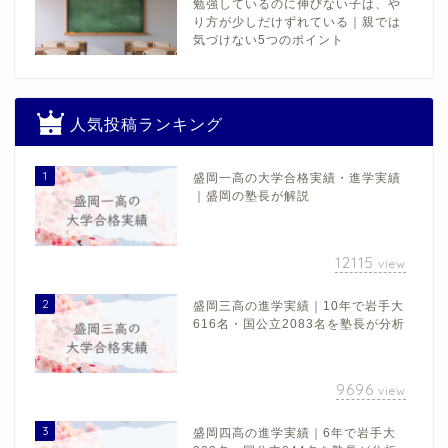
勉強しているのに伸びない子は、や
り方が少しだけずれている｜親では
気づけない5つのポイント
人気投稿ランキング
1
盛岡一高の大学合格実績・進学実績
｜盛岡の塾長が解説
12115
view
2
盛岡三高の進学実績｜10年で岩手大
616名・国公立2083名を塾長が分析
9696
view
3
盛岡四高の進学実績｜6年で岩手大