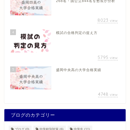
268名・国公立844名を塾長が分析
8023
view
4
模試の合格判定の捉え方
5795
view
5
盛岡中央高の大学合格実績
4748
view
ブログのカテゴリー
ブログ
(0)
中学校別対策
(6)
中学生
(11)