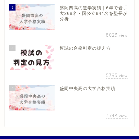
3
盛岡四高の進学実績｜6年で岩手
大268名・国公立844名を塾長が
分析
8023
view
4
模試の合格判定の捉え方
5795
view
5
盛岡中央高の大学合格実績
4748
view