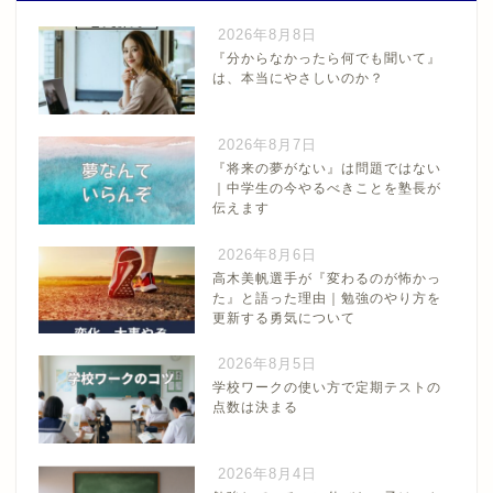
2026年8月8日
『分からなかったら何でも聞いて』
は、本当にやさしいのか？
2026年8月7日
『将来の夢がない』は問題ではない
｜中学生の今やるべきことを塾長が
伝えます
2026年8月6日
高木美帆選手が『変わるのが怖かっ
た』と語った理由｜勉強のやり方を
更新する勇気について
2026年8月5日
学校ワークの使い方で定期テストの
点数は決まる
2026年8月4日