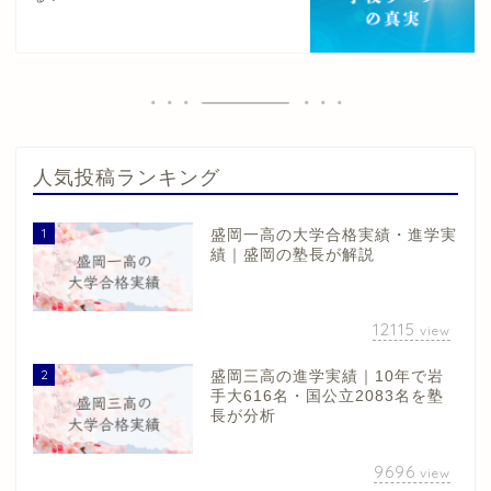
人気投稿ランキング
1
盛岡一高の大学合格実績・進学実
績｜盛岡の塾長が解説
12115
view
2
盛岡三高の進学実績｜10年で岩
手大616名・国公立2083名を塾
長が分析
9696
view