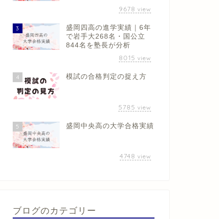
9678
view
盛岡四高の進学実績｜6年
3
で岩手大268名・国公立
844名を塾長が分析
8015
view
模試の合格判定の捉え方
4
5785
view
盛岡中央高の大学合格実績
5
4748
view
ブログのカテゴリー