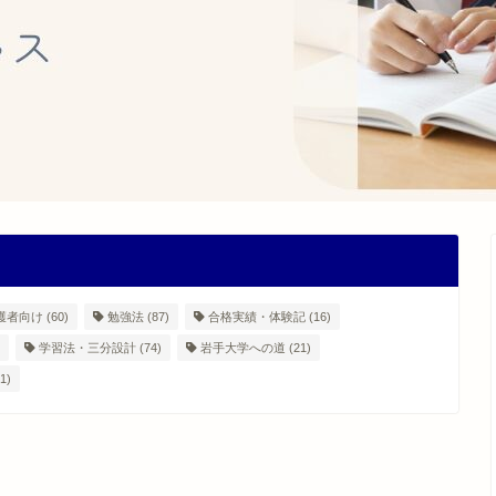
護者向け
(60)
勉強法
(87)
合格実績・体験記
(16)
学習法・三分設計
(74)
岩手大学への道
(21)
1)