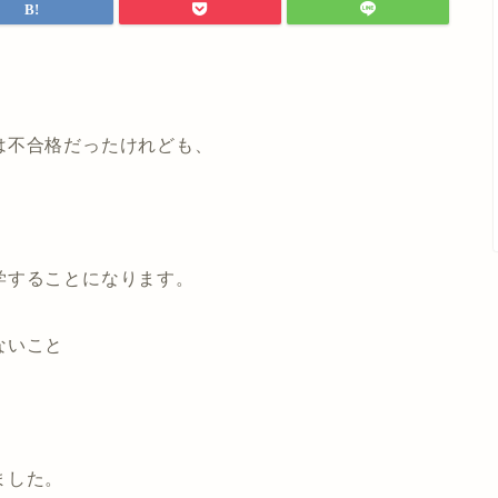
。
は不合格だったけれども、
学することになります。
ないこと
ました。