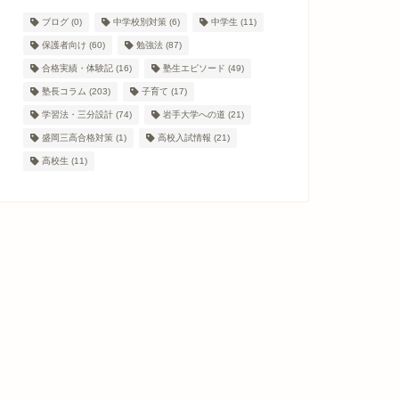
ブログ
(0)
中学校別対策
(6)
中学生
(11)
保護者向け
(60)
勉強法
(87)
合格実績・体験記
(16)
塾生エピソード
(49)
塾長コラム
(203)
子育て
(17)
学習法・三分設計
(74)
岩手大学への道
(21)
盛岡三高合格対策
(1)
高校入試情報
(21)
高校生
(11)