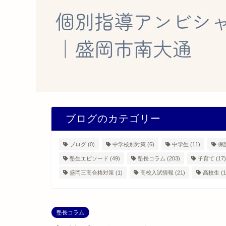
ブログのカテゴリー
ブログ
(0)
中学校別対策
(6)
中学生
(11)
保
塾生エピソード
(49)
塾長コラム
(203)
子育て
(17)
盛岡三高合格対策
(1)
高校入試情報
(21)
高校生
(1
塾長コラム