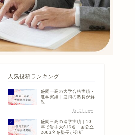
人気投稿ランキング
盛岡一高の大学合格実績・
1
進学実績｜盛岡の塾長が解
説
12101
view
盛岡三高の進学実績｜10
2
年で岩手大616名・国公立
2083名を塾長が分析