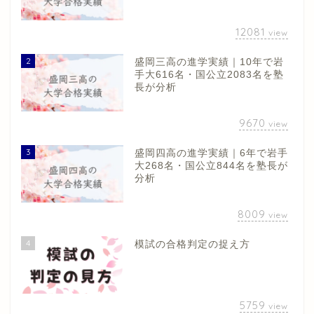
12081
view
2
盛岡三高の進学実績｜10年で岩
手大616名・国公立2083名を塾
長が分析
9670
view
3
盛岡四高の進学実績｜6年で岩手
大268名・国公立844名を塾長が
分析
8009
view
4
模試の合格判定の捉え方
5759
view