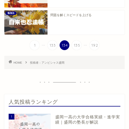
勉強法
問題を解くスピードを上げる
...
...
1
133
134
135
192
HOME
投稿者：アンビシャス盛岡
人気投稿ランキング
1
盛岡一高の大学合格実績・進学実
績｜盛岡の塾長が解説