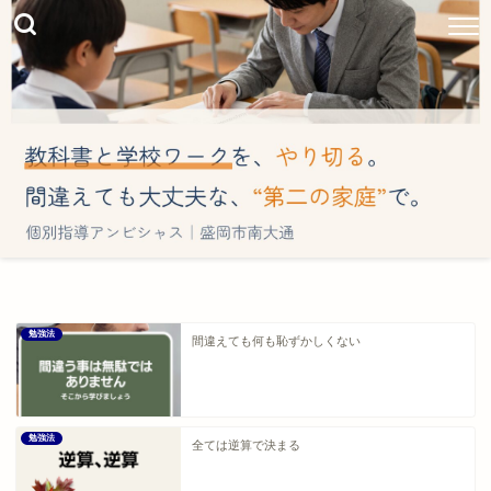
勉強法
間違えても何も恥ずかしくない
勉強法
全ては逆算で決まる