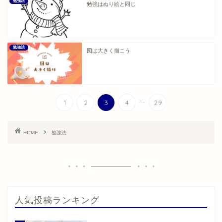
勉強法
勉強はぬり絵と同じ
勉強法
図は大きく描こう
...
1
2
3
4
29
HOME
勉強法
人気投稿ランキング