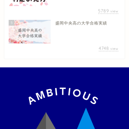
5789
view
5
盛岡中央高の大学合格実績
4748
view