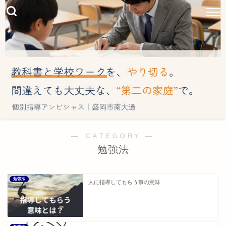
― CATEGORY ―
勉強法
勉強法
人に指導してもらう事の意味