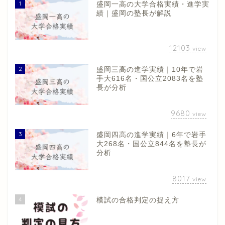
1
盛岡一高の大学合格実績・進学実
績｜盛岡の塾長が解説
12103
view
2
盛岡三高の進学実績｜10年で岩
手大616名・国公立2083名を塾
長が分析
9680
view
3
盛岡四高の進学実績｜6年で岩手
大268名・国公立844名を塾長が
分析
8017
view
4
模試の合格判定の捉え方