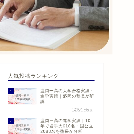
人気投稿ランキング
盛岡一高の大学合格実績・
1
進学実績｜盛岡の塾長が解
説
12101
view
盛岡三高の進学実績｜10
2
年で岩手大616名・国公立
2083名を塾長が分析