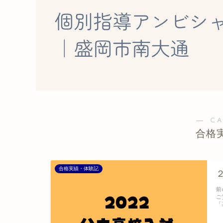
― C
合格
合格実績・体験記
前
ご
「