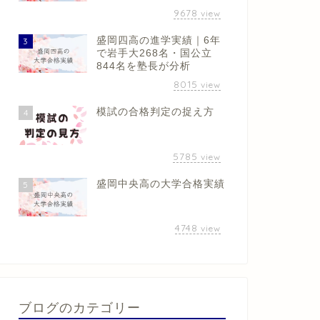
9678
view
盛岡四高の進学実績｜6年
3
で岩手大268名・国公立
844名を塾長が分析
8015
view
模試の合格判定の捉え方
4
5785
view
盛岡中央高の大学合格実績
5
4748
view
ブログのカテゴリー