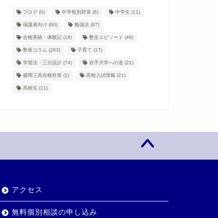
ブログ
(0)
中学校別対策
(6)
中学生
(11)
保護者向け
(60)
勉強法
(87)
合格実績・体験記
(16)
塾生エピソード
(49)
塾長コラム
(203)
子育て
(17)
学習法・三分設計
(74)
岩手大学への道
(21)
盛岡三高合格対策
(1)
高校入試情報
(21)
高校生
(11)
アクセス
無料個別相談の申し込み