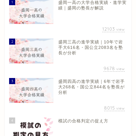
1
盛岡一高の大学合格実績・進学実
績｜盛岡の塾長が解説
12103
view
2
盛岡三高の進学実績｜10年で岩
手大616名・国公立2083名を塾
長が分析
9678
view
3
盛岡四高の進学実績｜6年で岩手
大268名・国公立844名を塾長が
分析
8015
view
4
模試の合格判定の捉え方