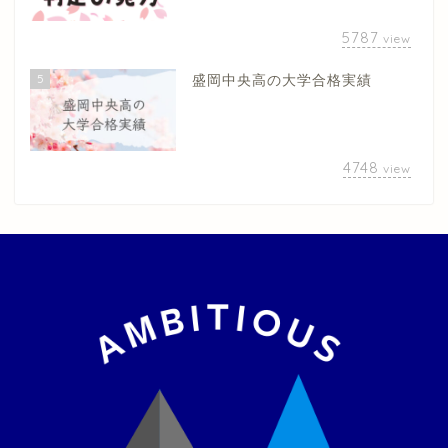
5787
view
5
盛岡中央高の大学合格実績
4748
view