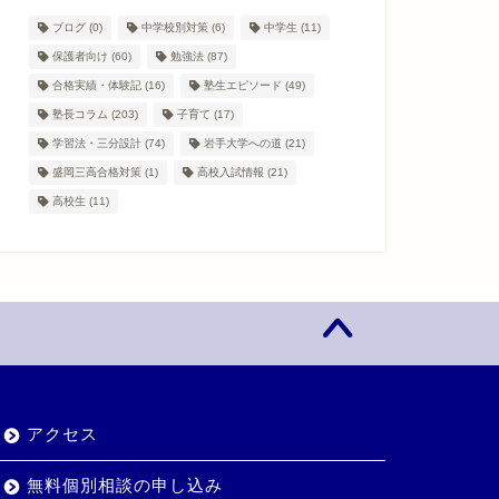
ブログ
(0)
中学校別対策
(6)
中学生
(11)
保護者向け
(60)
勉強法
(87)
合格実績・体験記
(16)
塾生エピソード
(49)
塾長コラム
(203)
子育て
(17)
学習法・三分設計
(74)
岩手大学への道
(21)
盛岡三高合格対策
(1)
高校入試情報
(21)
高校生
(11)
アクセス
無料個別相談の申し込み