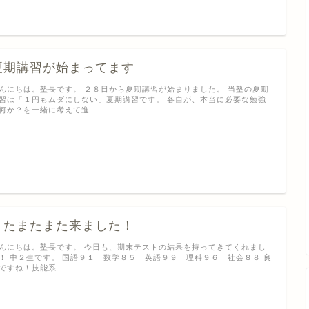
夏期講習が始まってます
んにちは。塾長です。 ２８日から夏期講習が始まりました。 当塾の夏期
習は「１円もムダにしない」夏期講習です。 各自が、本当に必要な勉強
何か？を一緒に考えて進 …
またまたまた来ました！
んにちは。塾長です。 今日も、期末テストの結果を持ってきてくれまし
！ 中２生です。 国語９１ 数学８５ 英語９９ 理科９６ 社会８８ 良
ですね！技能系 …