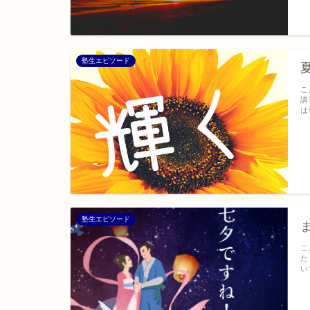
塾生エピソード
こ
講
は
塾生エピソード
こ
た
い