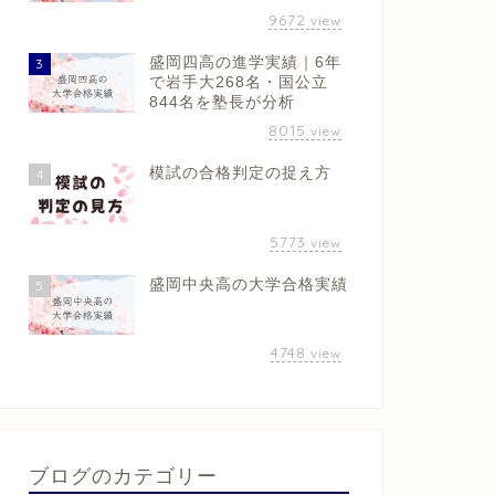
9672
view
盛岡四高の進学実績｜6年
3
で岩手大268名・国公立
844名を塾長が分析
8015
view
模試の合格判定の捉え方
4
5773
view
盛岡中央高の大学合格実績
5
4748
view
ブログのカテゴリー