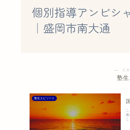
― C
塾生
塾生エピソード
こ
後
こ