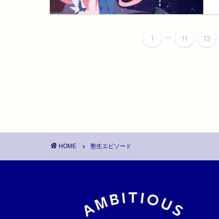
...
1
11
12
HOME
塾生エピソード