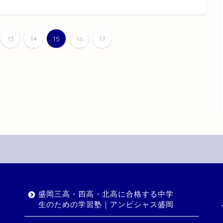
13
14
15
16
17
盛岡三高・四高・北高に合格する中学
生のための学習塾｜アンビシャス盛岡