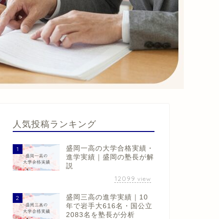
人気投稿ランキング
盛岡一高の大学合格実績・
1
進学実績｜盛岡の塾長が解
説
12099
view
盛岡三高の進学実績｜10
2
年で岩手大616名・国公立
2083名を塾長が分析