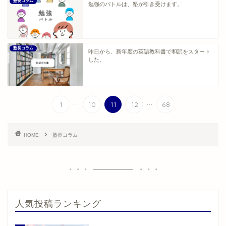
塾長コラム
勉強のバトルは、塾が引き受けます。
塾長コラム
昨日から、新年度の英語教科書で和訳をスタート
した。
...
...
1
10
11
12
68
HOME
塾長コラム
人気投稿ランキング