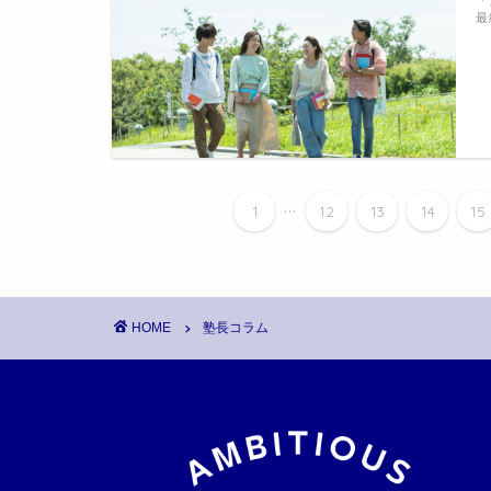
「
最
...
1
12
13
14
15
HOME
塾長コラム