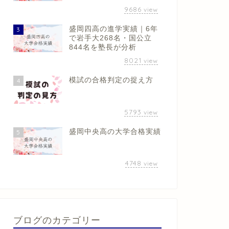
9686
view
盛岡四高の進学実績｜6年
3
で岩手大268名・国公立
844名を塾長が分析
8021
view
模試の合格判定の捉え方
4
5793
view
盛岡中央高の大学合格実績
5
4748
view
ブログのカテゴリー