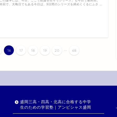
この論争には、今日、ここで結論を出そうシリーズ」も今日で最終回。
終回で、大晦日でもある今日は、9日間のシリーズを締めくくるにふさ …
...
16
17
18
19
20
68
盛岡三高・四高・北高に合格する中学
生のための学習塾｜アンビシャス盛岡