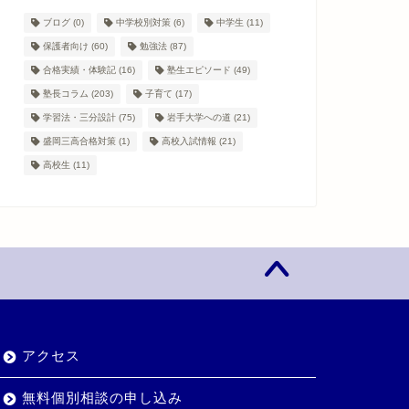
ブログ
(0)
中学校別対策
(6)
中学生
(11)
保護者向け
(60)
勉強法
(87)
合格実績・体験記
(16)
塾生エピソード
(49)
塾長コラム
(203)
子育て
(17)
学習法・三分設計
(75)
岩手大学への道
(21)
盛岡三高合格対策
(1)
高校入試情報
(21)
高校生
(11)
アクセス
無料個別相談の申し込み