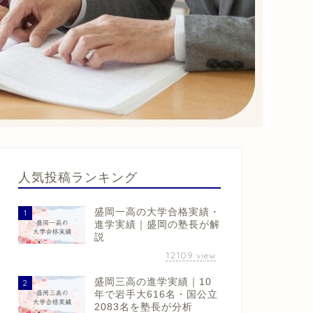
人気投稿ランキング
盛岡一高の大学合格実績・
1
進学実績｜盛岡の塾長が解
説
12109
view
盛岡三高の進学実績｜10
2
年で岩手大616名・国公立
2083名を塾長が分析