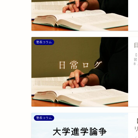
塾長コラム
【
習
8
塾長コラム