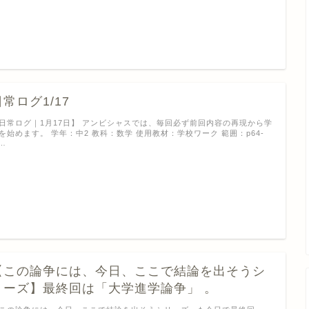
日常ログ1/17
日常ログ｜1月17日】 アンビシャスでは、毎回必ず前回内容の再現から学
を始めます。 学年：中2 教科：数学 使用教材：学校ワーク 範囲：p64-
 …
【この論争には、今日、ここで結論を出そうシ
リーズ】最終回は「大学進学論争」 。