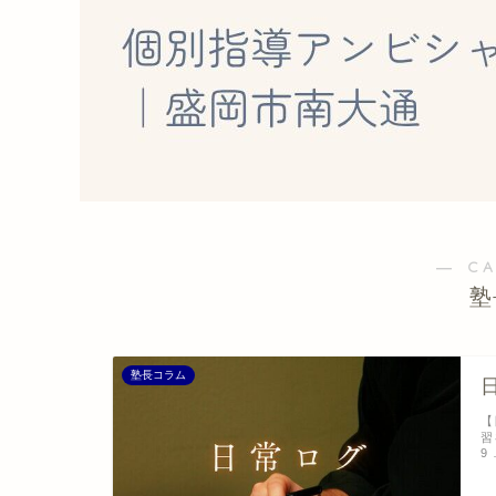
― C
塾
塾長コラム
【
習
9