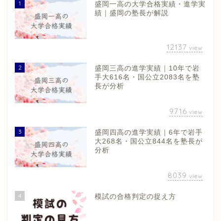
1
盛岡一高の大学合格実績・進学実
績｜盛岡の塾長が解説
12137
view
2
盛岡三高の進学実績｜10年で岩
手大616名・国公立2083名を塾
長が分析
9716
view
3
盛岡四高の進学実績｜6年で岩手
大268名・国公立844名を塾長が
分析
8039
view
4
模試の合格判定の捉え方