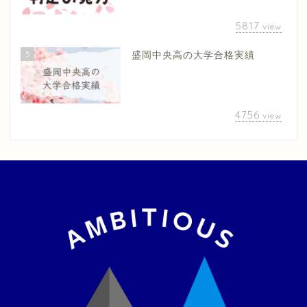
5817
view
5
盛岡中央高の大学合格実績
4756
view