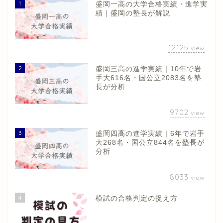
1
盛岡一高の大学合格実績・進学実
績｜盛岡の塾長が解説
12125
view
2
盛岡三高の進学実績｜10年で岩
手大616名・国公立2083名を塾
長が分析
9702
view
3
盛岡四高の進学実績｜6年で岩手
大268名・国公立844名を塾長が
分析
8033
view
4
模試の合格判定の捉え方