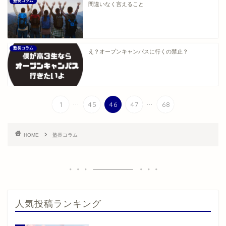
塾長コラム
間違いなく言えること
塾長コラム
え？オープンキャンパスに行くの禁止？
...
...
1
45
46
47
68
HOME
塾長コラム
人気投稿ランキング