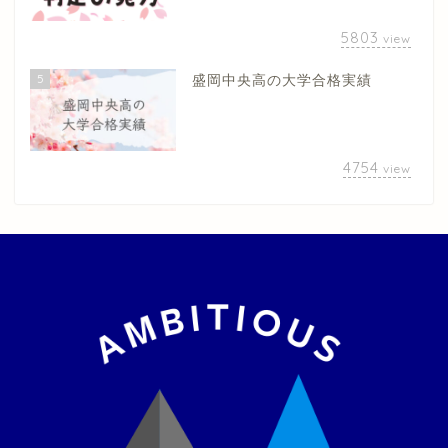
5803
view
5
盛岡中央高の大学合格実績
4754
view