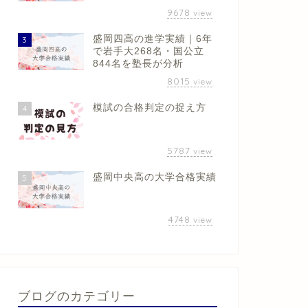
9678
view
盛岡四高の進学実績｜6年
3
で岩手大268名・国公立
844名を塾長が分析
8015
view
模試の合格判定の捉え方
4
5787
view
盛岡中央高の大学合格実績
5
4748
view
ブログのカテゴリー