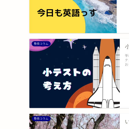
塾長コラム
学
テ
お
塾長コラム