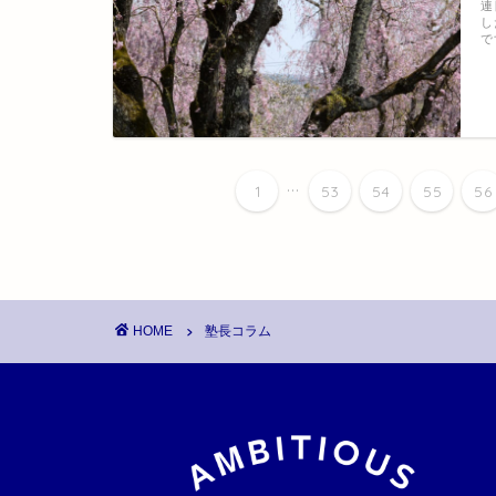
連
し
で
...
1
53
54
55
56
HOME
塾長コラム