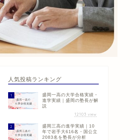
人気投稿ランキング
盛岡一高の大学合格実績・
1
進学実績｜盛岡の塾長が解
説
12103
view
盛岡三高の進学実績｜10
2
年で岩手大616名・国公立
2083名を塾長が分析