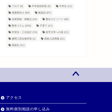
ブログ
(0)
中学校別対策
(6)
中学生
(11)
保護者向け
(60)
勉強法
(87)
合格実績・体験記
(16)
塾生エピソード
(49)
塾長コラム
(203)
子育て
(17)
学習法・三分設計
(74)
岩手大学への道
(21)
盛岡三高合格対策
(1)
高校入試情報
(21)
高校生
(11)
アクセス
無料個別相談の申し込み