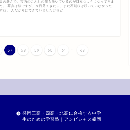
日の暑さで、市内のこぶしの花も咲いているのが目立つようになってきま
た。 写真は桜ですが、今日見てきたら、まだ石割桜は咲いていなかった
すね。 人だかりはできていましたけれど …
...
57
58
59
60
61
68
盛岡三高・四高・北高に合格する中学
生のための学習塾｜アンビシャス盛岡