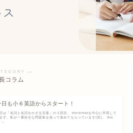
ATEGORY ―
長コラム
今日も小６英語からスタート！
日は「名詞と名詞をかざる言葉」の３回目。 thisやthatを中心に学習して
ます。私が一番好きな問題集を使って進めてもらっています(笑)。 this
r …