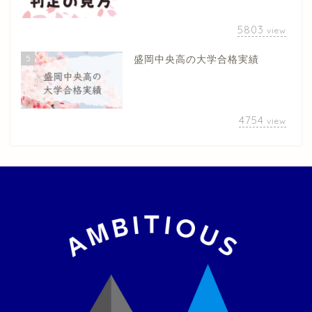
5803
view
5
盛岡中央高の大学合格実績
4754
view