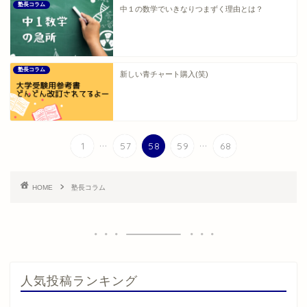
塾長コラム
中１の数学でいきなりつまずく理由とは？
塾長コラム
新しい青チャート購入(笑)
...
...
1
57
58
59
68
HOME
塾長コラム
人気投稿ランキング