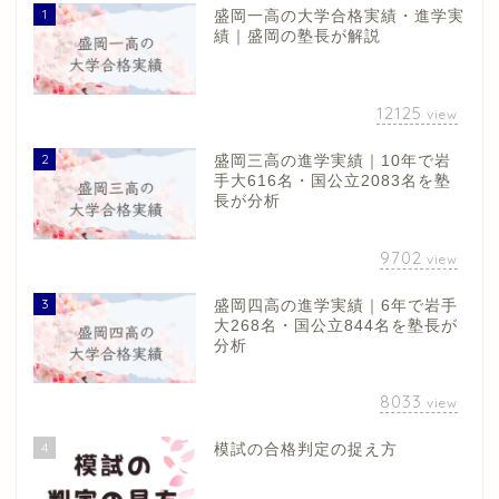
1
盛岡一高の大学合格実績・進学実
績｜盛岡の塾長が解説
12125
view
2
盛岡三高の進学実績｜10年で岩
手大616名・国公立2083名を塾
長が分析
9702
view
3
盛岡四高の進学実績｜6年で岩手
大268名・国公立844名を塾長が
分析
8033
view
4
模試の合格判定の捉え方