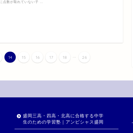
に点数が取れていない子 …
...
14
15
16
17
18
26
盛岡三高・四高・北高に合格する中学
生のための学習塾｜アンビシャス盛岡