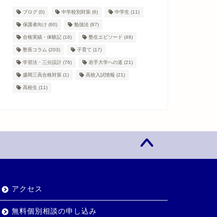
ブログ
(0)
中学校別対策
(6)
中学生
(11)
保護者向け
(60)
勉強法
(87)
合格実績・体験記
(16)
塾生エピソード
(49)
塾長コラム
(203)
子育て
(17)
学習法・三分設計
(76)
岩手大学への道
(21)
盛岡三高合格対策
(1)
高校入試情報
(21)
高校生
(11)
アクセス
無料個別相談の申し込み