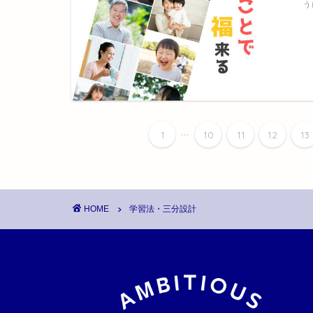
う
...
1
10
11
12
13
HOME
学習法・三分設計