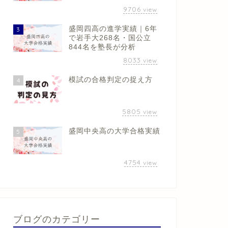
9706
view
盛岡四高の進学実績｜6年
3
で岩手大268名・国公立
844名を塾長が分析
8033
view
模試の合格判定の捉え方
4
5805
view
盛岡中央高の大学合格実績
5
4754
view
ブログのカテゴリー