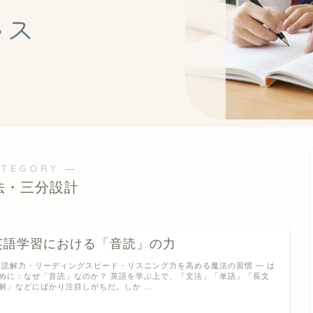
ATEGORY ―
法・三分設計
英語学習における「音読」の力
 読解力・リーディングスピード・リスニング力を高める魔法の習慣 ― は
めに：なぜ「音読」なのか？ 英語を学ぶ上で、「文法」「単語」「長文
解」などにばかり注目しがちだ。しか …