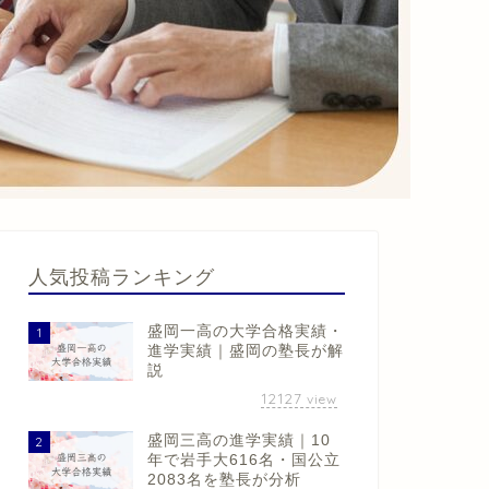
人気投稿ランキング
盛岡一高の大学合格実績・
1
進学実績｜盛岡の塾長が解
説
12127
view
盛岡三高の進学実績｜10
2
年で岩手大616名・国公立
2083名を塾長が分析