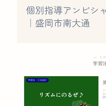
― C
学習
学習法・三分設計
―
じ
読