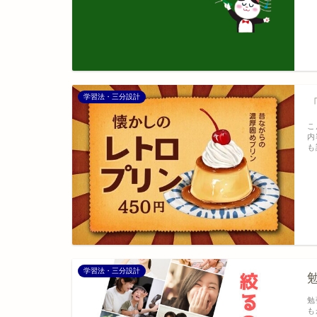
学習法・三分設計
こ
内
も
学習法・三分設計
勉
も