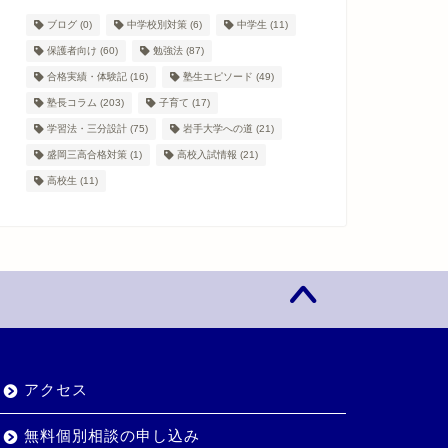
ブログ
(0)
中学校別対策
(6)
中学生
(11)
保護者向け
(60)
勉強法
(87)
合格実績・体験記
(16)
塾生エピソード
(49)
塾長コラム
(203)
子育て
(17)
学習法・三分設計
(75)
岩手大学への道
(21)
盛岡三高合格対策
(1)
高校入試情報
(21)
高校生
(11)
アクセス
無料個別相談の申し込み