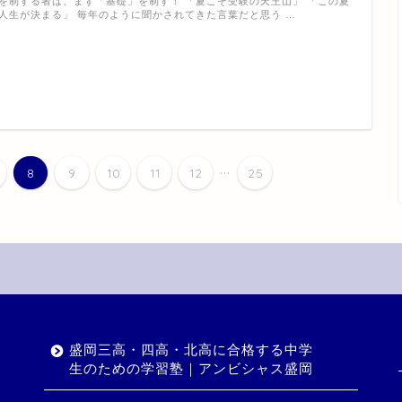
を制する者は、まず「基礎」を制す！ 「夏こそ受験の天王山」 「この夏
人生が決まる」 毎年のように聞かされてきた言葉だと思う …
...
8
9
10
11
12
25
盛岡三高・四高・北高に合格する中学
生のための学習塾｜アンビシャス盛岡