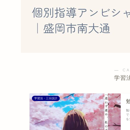
― C
学習
学習法・三分設計
勉
で
を