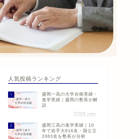
人気投稿ランキング
盛岡一高の大学合格実績・
1
進学実績｜盛岡の塾長が解
説
12109
view
盛岡三高の進学実績｜10
2
年で岩手大616名・国公立
2083名を塾長が分析