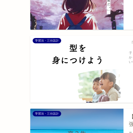
学習法・三分設計
子
か
い
学習法・三分設計