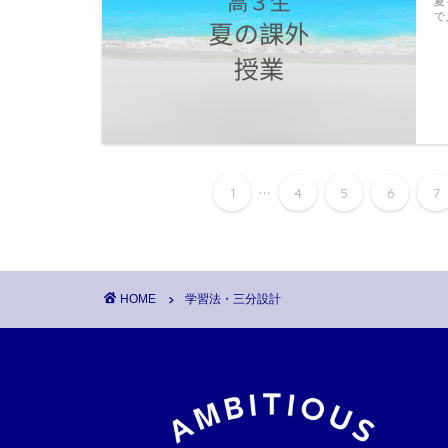
夏
で
...
1
4
5
6
7
HOME
学習法・三分設計