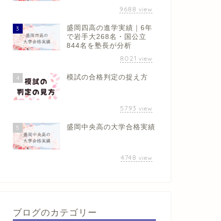
9688
view
盛岡四高の進学実績｜6年
3
で岩手大268名・国公立
844名を塾長が分析
8021
view
模試の合格判定の捉え方
4
5793
view
盛岡中央高の大学合格実績
5
4748
view
ブログのカテゴリー