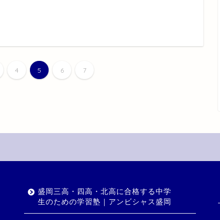
4
5
6
7
盛岡三高・四高・北高に合格する中学
生のための学習塾｜アンビシャス盛岡