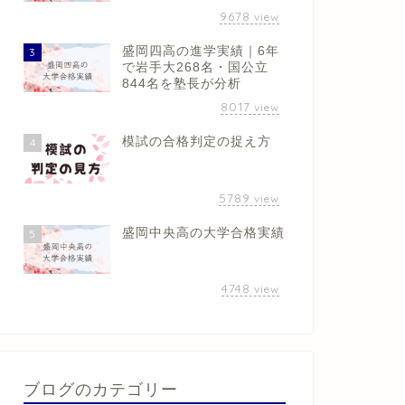
9678
view
盛岡四高の進学実績｜6年
3
で岩手大268名・国公立
844名を塾長が分析
8017
view
模試の合格判定の捉え方
4
5789
view
盛岡中央高の大学合格実績
5
4748
view
ブログのカテゴリー