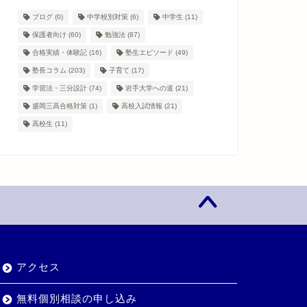
ブログ
(0)
中学校別対策
(6)
中学生
(11)
保護者向け
(60)
勉強法
(87)
合格実績・体験記
(16)
塾生エピソード
(49)
塾長コラム
(203)
子育て
(17)
学習法・三分設計
(74)
岩手大学への道
(21)
盛岡三高合格対策
(1)
高校入試情報
(21)
高校生
(11)
アクセス
無料個別相談の申し込み