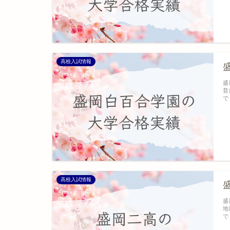
高校入試情報
盛
昔
で
高校入試情報
盛
地
で