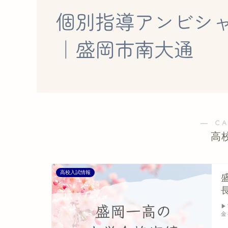
― C
高
高校入試情報
▶
金