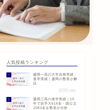
人気投稿ランキング
盛岡一高の大学合格実績・
1
進学実績｜盛岡の塾長が解
説
12103
view
盛岡三高の進学実績｜10
2
年で岩手大616名・国公立
2083名を塾長が分析