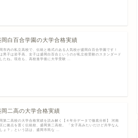
盛岡白百合学園の大学合格実績
岡市内の私立高校で、伝統と格式のある人気校が盛岡白百合学園です！
は男子は岩手高、女子は盛岡白百合というのが私立校受験のスタンダード
したね。現在も、高校進学後に大学受験 …
盛岡二高の大学合格実績
岡第二高校の大学合格実績を読み解く【４年分データで徹底分析】 河南
区に拠点を置く伝統校、盛岡第二高校。 「女子高みたいだけど共学なん
しょ？」という話は、盛岡市民な …