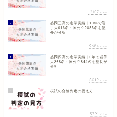
12107
view
2
盛岡三高の進学実績｜10年で岩
手大616名・国公立2083名を塾
長が分析
9684
view
3
盛岡四高の進学実績｜6年で岩手
大268名・国公立844名を塾長が
分析
8019
view
4
模試の合格判定の捉え方
5791
view