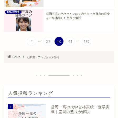
高校入試情報
盛岡三高の合格ラインは？内申点と当日点の目安
を10年指導した塾長が解説
...
...
1
39
40
41
193
HOME
投稿者：アンビシャス盛岡
人気投稿ランキング
1
盛岡一高の大学合格実績・進学実
績｜盛岡の塾長が解説