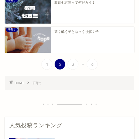
子育て
教育七五三って何だろう？
子育て
速く解く子とゆっくり解く子
...
1
2
3
6
HOME
子育て
人気投稿ランキング