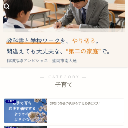
― CATEGORY ―
子育て
子育て
無理に都会の真似をする必要はない