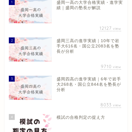
1
盛岡一高の大学合格実績・進学実
績｜盛岡の塾長が解説
12127
view
2
盛岡三高の進学実績｜10年で岩
手大616名・国公立2083名を塾
長が分析
9710
view
3
盛岡四高の進学実績｜6年で岩手
大268名・国公立844名を塾長が
分析
8033
view
4
模試の合格判定の捉え方