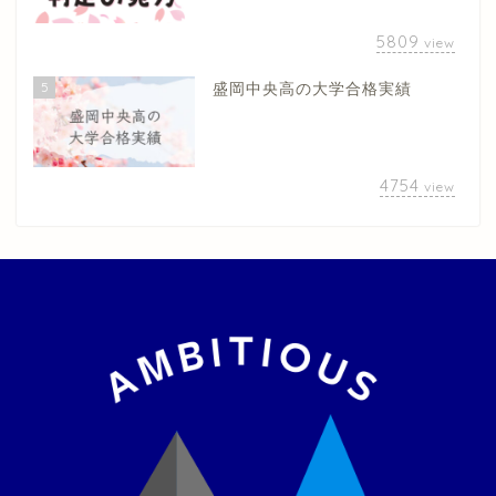
5809
view
5
盛岡中央高の大学合格実績
4754
view