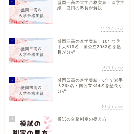
1
盛岡一高の大学合格実績・進学実
績｜盛岡の塾長が解説
12127
view
2
盛岡三高の進学実績｜10年で岩
手大616名・国公立2083名を塾
長が分析
9710
view
3
盛岡四高の進学実績｜6年で岩手
大268名・国公立844名を塾長が
分析
8033
view
4
模試の合格判定の捉え方