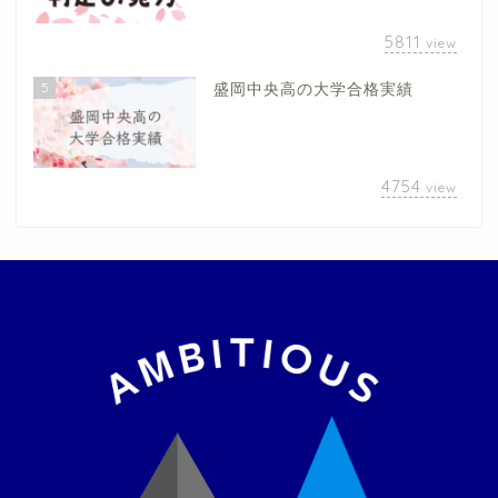
5811
view
5
盛岡中央高の大学合格実績
4754
view