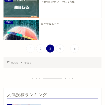
子育て
「勉強しなさい」という言葉
子育て
親ができること
...
1
2
3
4
6
HOME
子育て
人気投稿ランキング