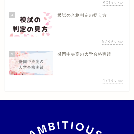
8015
view
4
模試の合格判定の捉え方
5789
view
5
盛岡中央高の大学合格実績
4748
view