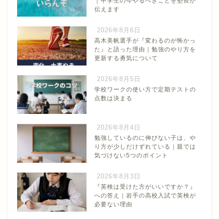
｜中学生の今やるべきことを塾長が
伝えます
2026年8月6日
高木美帆選手が『変わるのが怖かっ
た』と語った理由｜勉強のやり方を
更新する勇気について
2026年8月5日
学校ワークの使い方で定期テストの
点数は決まる
2026年8月4日
勉強しているのに伸びない子は、や
り方が少しだけずれている｜親では
気づけない5つのポイント
2026年8月3日
『英検は受けた方がいいですか？』
への答え｜岩手の高校入試で英検が
必要ない理由