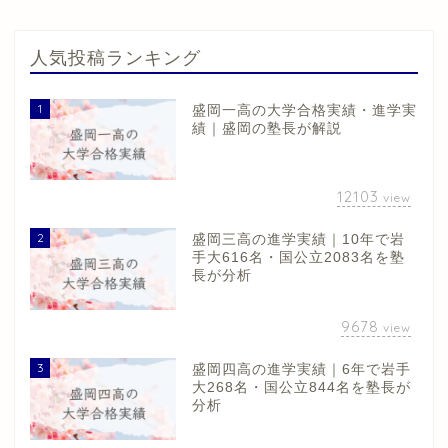
人気投稿ランキング
1
盛岡一高の大学合格実績・進学実
績｜盛岡の塾長が解説
12103
view
2
盛岡三高の進学実績｜10年で岩
手大616名・国公立2083名を塾
長が分析
9678
view
3
盛岡四高の進学実績｜6年で岩手
大268名・国公立844名を塾長が
分析