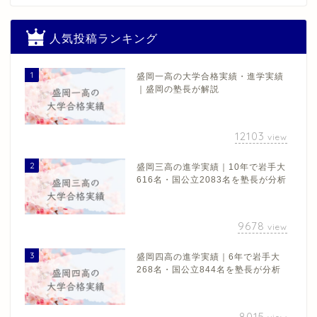
人気投稿ランキング
1
盛岡一高の大学合格実績・進学実績
｜盛岡の塾長が解説
12103
view
2
盛岡三高の進学実績｜10年で岩手大
616名・国公立2083名を塾長が分析
9678
view
3
盛岡四高の進学実績｜6年で岩手大
268名・国公立844名を塾長が分析
8015