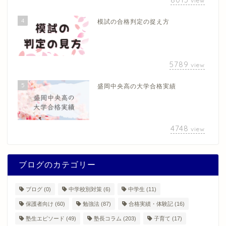
view
4
模試の合格判定の捉え方
5789
view
5
盛岡中央高の大学合格実績
4748
view
ブログのカテゴリー
ブログ
(0)
中学校別対策
(6)
中学生
(11)
保護者向け
(60)
勉強法
(87)
合格実績・体験記
(16)
塾生エピソード
(49)
塾長コラム
(203)
子育て
(17)