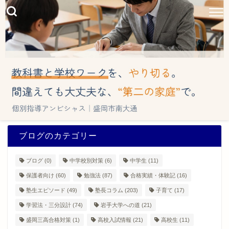
ブログのカテゴリー
ブログ
(0)
中学校別対策
(6)
中学生
(11)
保護者向け
(60)
勉強法
(87)
合格実績・体験記
(16)
塾生エピソード
(49)
塾長コラム
(203)
子育て
(17)
学習法・三分設計
(74)
岩手大学への道
(21)
盛岡三高合格対策
(1)
高校入試情報
(21)
高校生
(11)