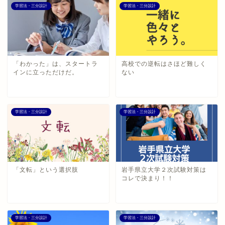
学習法・三分設計
学習法・三分設計
「わかった」は、スタートラ
高校での逆転はさほど難しく
インに立っただけだ。
ない
学習法・三分設計
学習法・三分設計
「文転」という選択肢
岩手県立大学２次試験対策は
コレで決まり！！
学習法・三分設計
学習法・三分設計