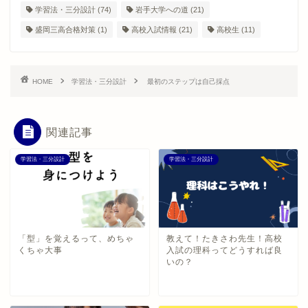
学習法・三分設計
(74)
岩手大学への道
(21)
盛岡三高合格対策
(1)
高校入試情報
(21)
高校生
(11)
HOME
学習法・三分設計
最初のステップは自己採点
関連記事
学習法・三分設計
学習法・三分設計
「型」を覚えるって、めちゃ
教えて！たきさわ先生！高校
くちゃ大事
入試の理科ってどうすれば良
いの？