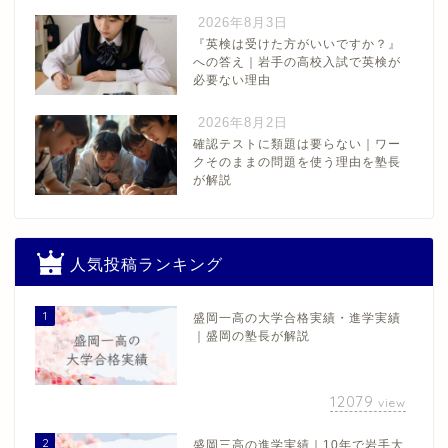
2026年8月3日
『英検は受けた方がいいですか？』
への答え｜岩手の高校入試で英検が
必要ない理由
2026年8月2日
確認テストに類題は要らない｜ワー
クそのままの問題を使う理由を塾長
が解説
人気投稿ランキング
1
盛岡一高の大学合格実績・進学実績
｜盛岡の塾長が解説
12079
view
2
盛岡三高の進学実績｜10年で岩手大