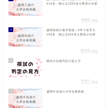
616名・国公立2083名を塾長が分析
9663
view
3
盛岡四高の進学実績｜6年で岩手大
268名・国公立844名を塾長が分析
8005
view
4
模試の合格判定の捉え方
5757
view
5
盛岡中央高の大学合格実績