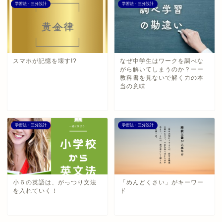
学習法・三分設計
学習法・三分設計
スマホが記憶を壊す!?
なぜ中学生はワークを調べな
がら解いてしまうのか？ーー
教科書を見ないで解く力の本
当の意味
学習法・三分設計
学習法・三分設計
小６の英語は、がっつり文法
「めんどくさい」がキーワー
を入れていく！
ド