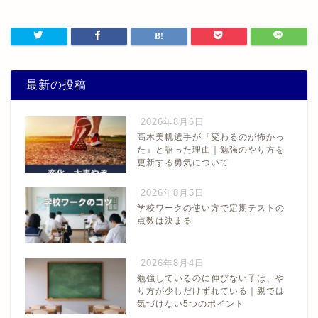
最新の投稿
2026年8月6日
高木美帆選手が『変わるのが怖かっ
た』と語った理由｜勉強のやり方を
更新する勇気について
2026年8月5日
学校ワークの使い方で定期テストの
点数は決まる
2026年8月4日
勉強しているのに伸びない子は、や
り方が少しだけずれている｜親では
気づけない5つのポイント