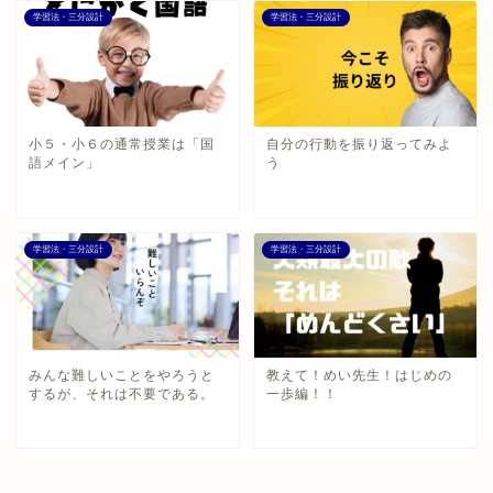
学習法・三分設計
学習法・三分設計
小５・小６の通常授業は「国
自分の行動を振り返ってみよ
語メイン」
う
学習法・三分設計
学習法・三分設計
みんな難しいことをやろうと
教えて！めい先生！はじめの
するが、それは不要である。
一歩編！！