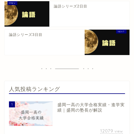
論語シリーズ2日目
論語シリーズ3日目
人気投稿ランキング
1
盛岡一高の大学合格実績・進学実
績｜盛岡の塾長が解説
12079
view