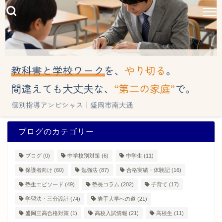
ブログのカテゴリー
ブログ
(0)
中学校別対策
(6)
中学生
(11)
保護者向け
(60)
勉強法
(87)
合格実績・体験記
(16)
塾生エピソード
(49)
塾長コラム
(202)
子育て
(17)
学習法・三分設計
(74)
岩手大学への道
(21)
盛岡三高合格対策
(1)
高校入試情報
(21)
高校生
(11)