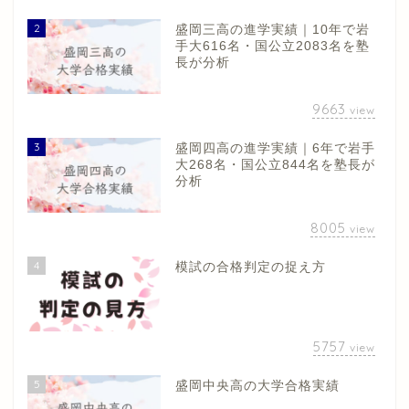
2
盛岡三高の進学実績｜10年で岩
手大616名・国公立2083名を塾
長が分析
9663
view
3
盛岡四高の進学実績｜6年で岩手
大268名・国公立844名を塾長が
分析
8005
view
4
模試の合格判定の捉え方
5757
view
5
盛岡中央高の大学合格実績