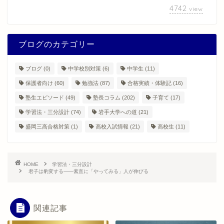
4742
view
ブログのカテゴリー
ブログ
(0)
中学校別対策
(6)
中学生
(11)
保護者向け
(60)
勉強法
(87)
合格実績・体験記
(16)
塾生エピソード
(49)
塾長コラム
(202)
子育て
(17)
学習法・三分設計
(74)
岩手大学への道
(21)
盛岡三高合格対策
(1)
高校入試情報
(21)
高校生
(11)
HOME
学習法・三分設計
君子は豹変する――素直に「やってみる」人が伸びる
関連記事