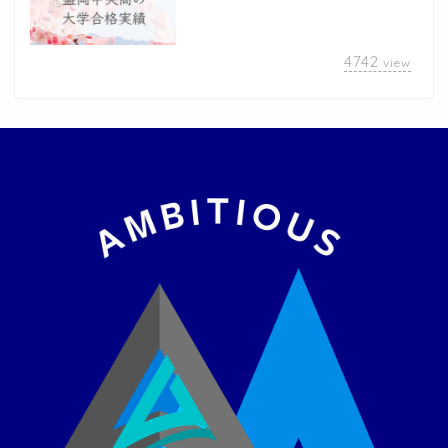
4742
view