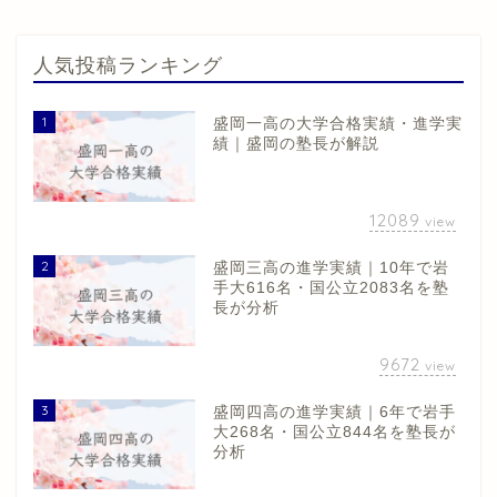
人気投稿ランキング
1
盛岡一高の大学合格実績・進学実
績｜盛岡の塾長が解説
12089
view
2
盛岡三高の進学実績｜10年で岩
手大616名・国公立2083名を塾
長が分析
9672
view
3
盛岡四高の進学実績｜6年で岩手
大268名・国公立844名を塾長が
分析