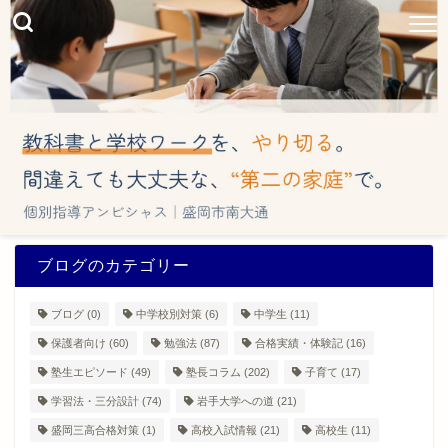
ブログのカテゴリー
ブログ
(0)
中学校別対策
(6)
中学生
(11)
保護者向け
(60)
勉強法
(87)
合格実績・体験記
(16)
塾生エピソード
(49)
塾長コラム
(202)
子育て
(17)
学習法・三分設計
(74)
岩手大学への道
(21)
盛岡三高合格対策
(1)
高校入試情報
(21)
高校生
(11)