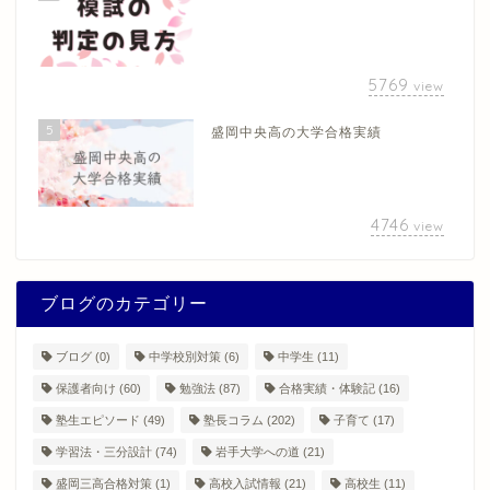
5769
view
5
盛岡中央高の大学合格実績
4746
view
ブログのカテゴリー
ブログ
(0)
中学校別対策
(6)
中学生
(11)
保護者向け
(60)
勉強法
(87)
合格実績・体験記
(16)
塾生エピソード
(49)
塾長コラム
(202)
子育て
(17)
学習法・三分設計
(74)
岩手大学への道
(21)
盛岡三高合格対策
(1)
高校入試情報
(21)
高校生
(11)