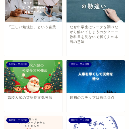
「正しい勉強法」という言葉
なぜ中学生はワークを調べな
がら解いてしまうのか？ーー
教科書を見ないで解く力の本
当の意味
学習法・三分設計
学習法・三分設計
高校入試の英語長文勉強法
最初のステップは自己採点
学習法・三分設計
学習法・三分設計