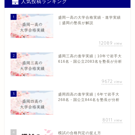
人気投稿ランキング
1
盛岡一高の大学合格実績・進学実績
｜盛岡の塾長が解説
12089
view
2
盛岡三高の進学実績｜10年で岩手大
616名・国公立2083名を塾長が分析
9672
view
3
盛岡四高の進学実績｜6年で岩手大
268名・国公立844名を塾長が分析
8011
view
4
模試の合格判定の捉え方