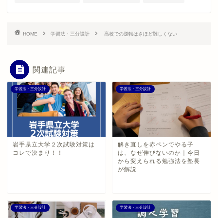
HOME
学習法・三分設計
高校での逆転はさほど難しくない
関連記事
学習法・三分設計
学習法・三分設計
岩手県立大学２次試験対策は
解き直しを赤ペンでやる子
コレで決まり！！
は、なぜ伸びないのか｜今日
から変えられる勉強法を塾長
が解説
学習法・三分設計
学習法・三分設計