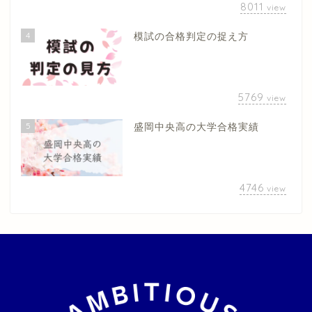
8011
view
4
模試の合格判定の捉え方
5769
view
5
盛岡中央高の大学合格実績
4746
view