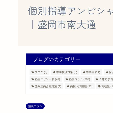
ブログのカテゴリー
ブログ
(0)
中学校別対策
(6)
中学生
(11)
保
塾生エピソード
(49)
塾長コラム
(203)
子育て
(17)
盛岡三高合格対策
(1)
高校入試情報
(21)
高校生
(1
塾長コラム