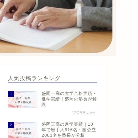
人気投稿ランキング
盛岡一高の大学合格実績・
1
進学実績｜盛岡の塾長が解
説
12099
view
盛岡三高の進学実績｜10
2
年で岩手大616名・国公立
2083名を塾長が分析