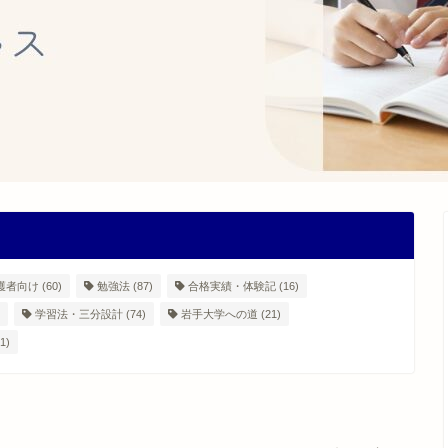
護者向け
(60)
勉強法
(87)
合格実績・体験記
(16)
学習法・三分設計
(74)
岩手大学への道
(21)
1)