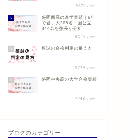
9674
view
盛岡四高の進学実績｜6年
3
で岩手大268名・国公立
844名を塾長が分析
8015
view
模試の合格判定の捉え方
4
5779
view
盛岡中央高の大学合格実績
5
4748
view
ブログのカテゴリー