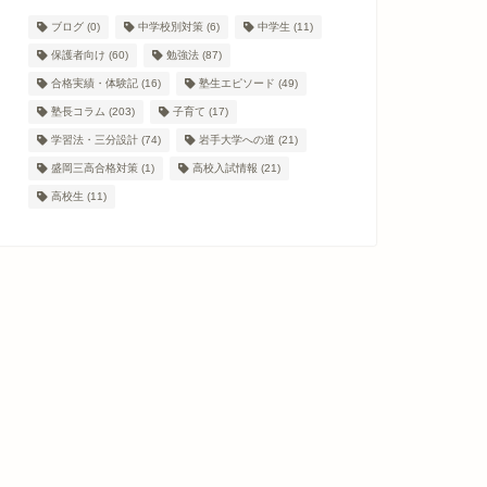
ブログ
(0)
中学校別対策
(6)
中学生
(11)
保護者向け
(60)
勉強法
(87)
合格実績・体験記
(16)
塾生エピソード
(49)
塾長コラム
(203)
子育て
(17)
学習法・三分設計
(74)
岩手大学への道
(21)
盛岡三高合格対策
(1)
高校入試情報
(21)
高校生
(11)