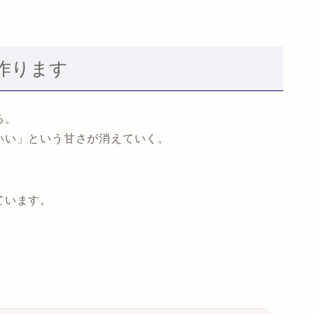
作ります
る。
いい」という甘さが消えていく。
、
ています。