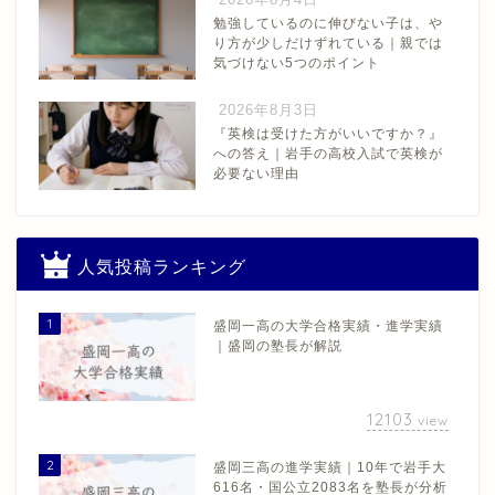
勉強しているのに伸びない子は、や
り方が少しだけずれている｜親では
気づけない5つのポイント
2026年8月3日
『英検は受けた方がいいですか？』
への答え｜岩手の高校入試で英検が
必要ない理由
人気投稿ランキング
1
盛岡一高の大学合格実績・進学実績
｜盛岡の塾長が解説
12103
view
2
盛岡三高の進学実績｜10年で岩手大
616名・国公立2083名を塾長が分析