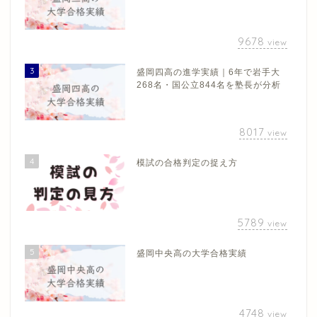
9678
view
3
盛岡四高の進学実績｜6年で岩手大
268名・国公立844名を塾長が分析
8017
view
4
模試の合格判定の捉え方
5789
view
5
盛岡中央高の大学合格実績
4748
view