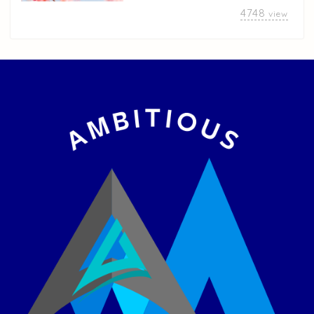
4748
view