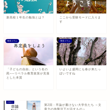
新高校１年生の勉強とは？
ここから受験モードに入りま
す
塾長コラム
塾長コラム
「子どもの自由」という名の
いよいよ盛岡にも春が来たっ
罠──リベラル教育政策が見落
ぽいですね
とした本質
第2回：卒論が書けない大学生たち ～文
章力の地盤沈下が示すもの～