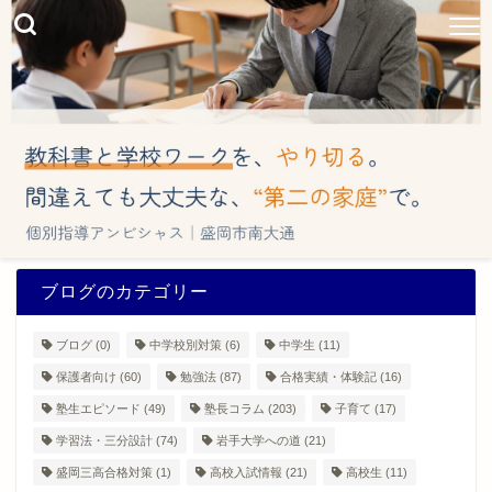
ブログのカテゴリー
ブログ
(0)
中学校別対策
(6)
中学生
(11)
保護者向け
(60)
勉強法
(87)
合格実績・体験記
(16)
塾生エピソード
(49)
塾長コラム
(203)
子育て
(17)
学習法・三分設計
(74)
岩手大学への道
(21)
盛岡三高合格対策
(1)
高校入試情報
(21)
高校生
(11)