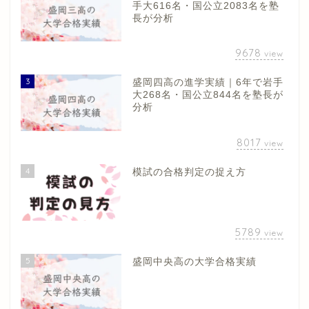
手大616名・国公立2083名を塾
長が分析
9678
view
3
盛岡四高の進学実績｜6年で岩手
大268名・国公立844名を塾長が
分析
8017
view
4
模試の合格判定の捉え方
5789
view
5
盛岡中央高の大学合格実績