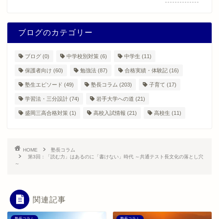
ブログのカテゴリー
ブログ
(0)
中学校別対策
(6)
中学生
(11)
保護者向け
(60)
勉強法
(87)
合格実績・体験記
(16)
塾生エピソード
(49)
塾長コラム
(203)
子育て
(17)
学習法・三分設計
(74)
岩手大学への道
(21)
盛岡三高合格対策
(1)
高校入試情報
(21)
高校生
(11)
HOME
塾長コラム
第3回：「読む力」はあるのに「書けない」時代 ～共通テスト長文化の落とし穴
～
関連記事
塾長コラム
塾長コラム