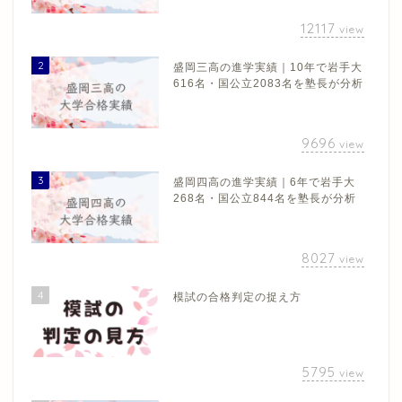
12117
view
2
盛岡三高の進学実績｜10年で岩手大
616名・国公立2083名を塾長が分析
9696
view
3
盛岡四高の進学実績｜6年で岩手大
268名・国公立844名を塾長が分析
8027
view
4
模試の合格判定の捉え方
5795
view