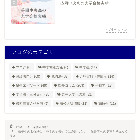
5
盛岡中央高の大学合格実績
4748
view
ブログのカテゴリー
ブログ
(0)
中学校別対策
(6)
中学生
(11)
保護者向け
(60)
勉強法
(87)
合格実績・体験記
(16)
塾生エピソード
(49)
塾長コラム
(203)
子育て
(17)
学習法・三分設計
(75)
岩手大学への道
(21)
盛岡三高合格対策
(1)
高校入試情報
(21)
高校生
(11)
HOME
保護者向け
高校生の勉強法は「中学の延長」では通用しない ―保護者への提言とチェック
リスト