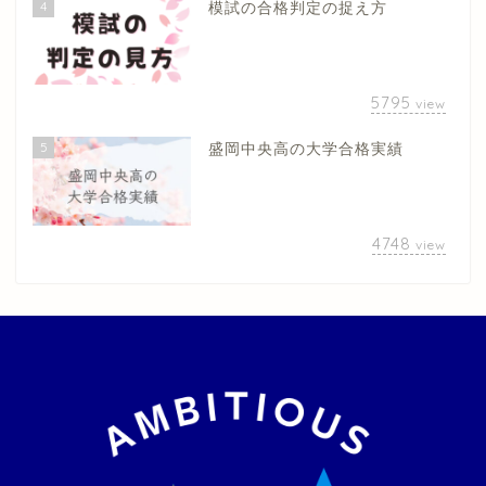
4
模試の合格判定の捉え方
5795
view
5
盛岡中央高の大学合格実績
4748
view