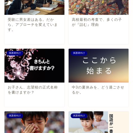
受験に男女差はある。だか
高校最初の考査で、多くの子
ら、アプローチを変えていま
が『詰む』理由
す。
保護者向け
保護者向け
お子さん、志望校の正式名称
中3の夏休みを、どう過ごさせ
を書けますか？
るか。
保護者向け
保護者向け