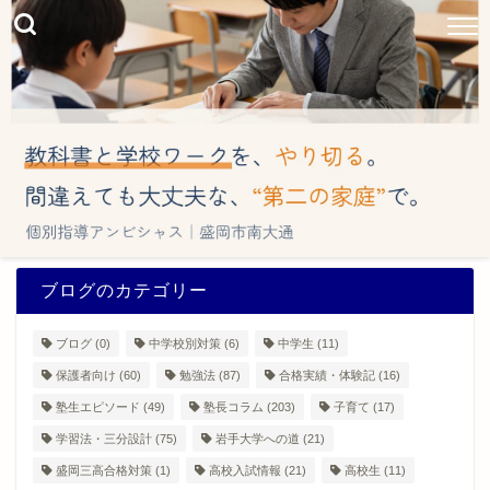
ブログのカテゴリー
ブログ
(0)
中学校別対策
(6)
中学生
(11)
保護者向け
(60)
勉強法
(87)
合格実績・体験記
(16)
塾生エピソード
(49)
塾長コラム
(203)
子育て
(17)
学習法・三分設計
(75)
岩手大学への道
(21)
盛岡三高合格対策
(1)
高校入試情報
(21)
高校生
(11)