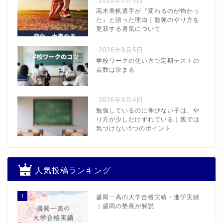
2026年8月6日
高木美帆選手が『変わるのが怖かっ
た』と語った理由｜勉強のやり方を
更新する勇気について
2026年8月5日
学校ワークの使い方で定期テストの
点数は決まる
2026年8月4日
勉強しているのに伸びない子は、や
り方が少しだけずれている｜親では
気づけない5つのポイント
人気投稿ランキング
1
盛岡一高の大学合格実績・進学実績
｜盛岡の塾長が解説