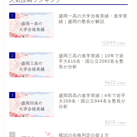
1
盛岡一高の大学合格実績・進学実
績｜盛岡の塾長が解説
12099
view
2
盛岡三高の進学実績｜10年で岩
手大616名・国公立2083名を塾
長が分析
9672
view
3
盛岡四高の進学実績｜6年で岩手
大268名・国公立844名を塾長が
分析
8015
view
4
模試の合格判定の捉え方