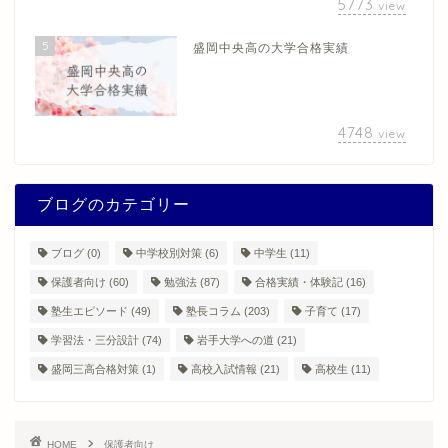
5773
view
5
盛岡中央高の大学合格実績
4748
view
ブログのカテゴリー
ブログ
(0)
中学校別対策
(6)
中学生
(11)
保護者向け
(60)
勉強法
(87)
合格実績・体験記
(16)
塾生エピソード
(49)
塾長コラム
(203)
子育て
(17)
学習法・三分設計
(74)
岩手大学への道
(21)
盛岡三高合格対策
(1)
高校入試情報
(21)
高校生
(11)
HOME
保護者向け