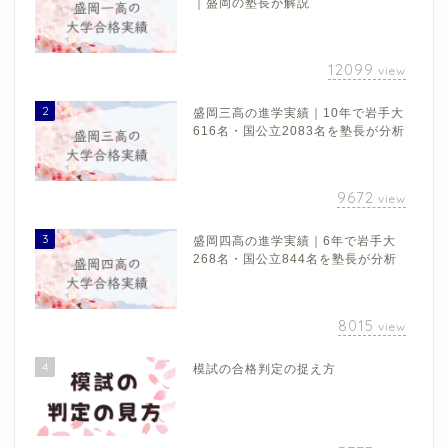
｜盛岡の塾長が解説
12099
view
2
盛岡三高の進学実績｜10年で岩手大
616名・国公立2083名を塾長が分析
9672
view
3
盛岡四高の進学実績｜6年で岩手大
268名・国公立844名を塾長が分析
8015
view
4
模試の合格判定の捉え方