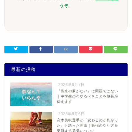
うぞ
。
最新の投稿
2026年8月7日
『将来の夢がない』は問題ではない
｜中学生の今やるべきことを塾長が
伝えます
2026年8月6日
高木美帆選手が『変わるのが怖かっ
た』と語った理由｜勉強のやり方を
更新する勇気について