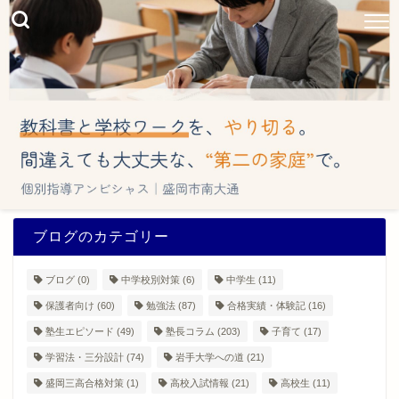
ブログのカテゴリー
ブログ
(0)
中学校別対策
(6)
中学生
(11)
保護者向け
(60)
勉強法
(87)
合格実績・体験記
(16)
塾生エピソード
(49)
塾長コラム
(203)
子育て
(17)
学習法・三分設計
(74)
岩手大学への道
(21)
盛岡三高合格対策
(1)
高校入試情報
(21)
高校生
(11)