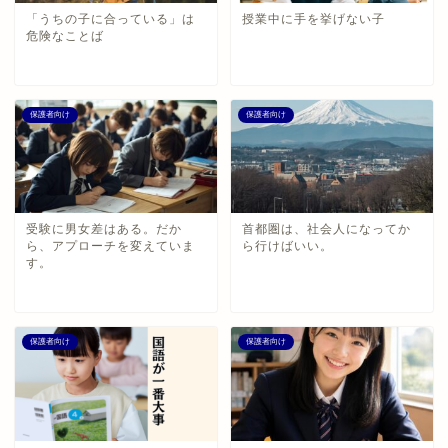
「うちの子に合っている」は
授業中に手を挙げない子
危険なことば
保護者向け
保護者向け
受験に男女差はある。だか
首都圏は、社会人になってか
ら、アプローチを変えていま
ら行けばいい。
す。
保護者向け
保護者向け