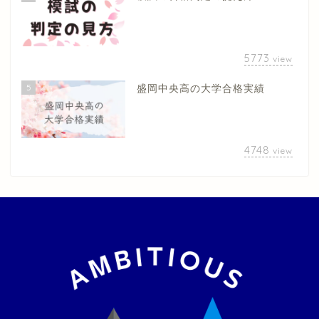
5773
view
5
盛岡中央高の大学合格実績
4748
view