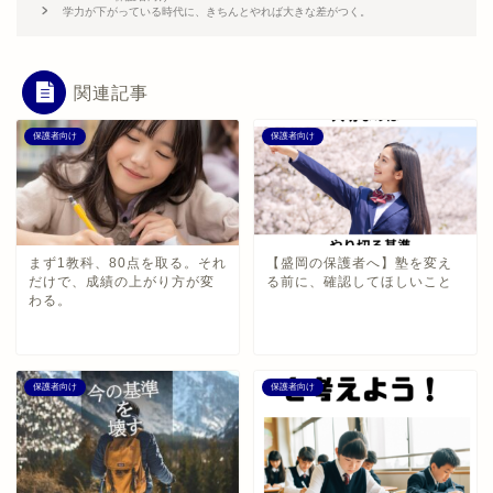
学力が下がっている時代に、きちんとやれば大きな差がつく。
関連記事
保護者向け
保護者向け
まず1教科、80点を取る。それ
【盛岡の保護者へ】塾を変え
だけで、成績の上がり方が変
る前に、確認してほしいこと
わる。
保護者向け
保護者向け